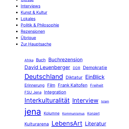
Interviews
Kunst & Kultur
Lokales
Politik & Philosophie
Rezensionen
Übrique
Zur Hauptsache
Buchrezension
Buch
Afrika
David Leuenberger
Demokratie
DDR
Deutschland
EinBlick
Diktatur
Frank Kaltofen
Erinnerung
Film
Freiheit
Integration
FSU Jena
Interkulturalität
Interview
Islam
jena
Kolumne
Kommunismus
Konzert
LebensArt
Literatur
Kulturarena