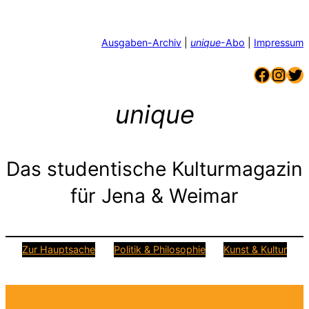
Zum
Inhalt
springen
Ausgaben-Archiv
|
unique
-Abo
|
Impressum
Faceb
Inst
Tw
unique
Das studentische Kulturmagazin
für Jena & Weimar
Zur Hauptsache
Politik & Philosophie
Kunst & Kultur