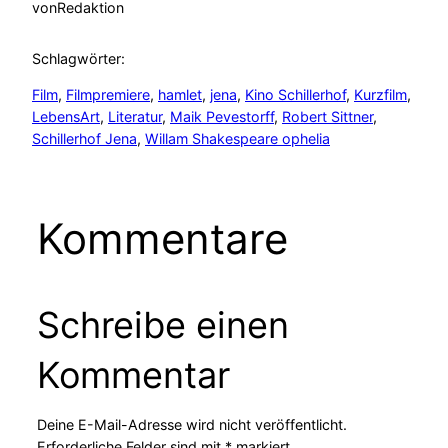
von
Redaktion
Schlagwörter:
Film
, 
Filmpremiere
, 
hamlet
, 
jena
, 
Kino Schillerhof
, 
Kurzfilm
, 
LebensArt
, 
Literatur
, 
Maik Pevestorff
, 
Robert Sittner
, 
Schillerhof Jena
, 
Willam Shakespeare ophelia
Kommentare
Schreibe einen
Kommentar
Deine E-Mail-Adresse wird nicht veröffentlicht.
Erforderliche Felder sind mit
*
markiert