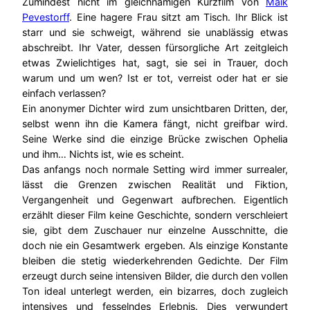
Zumindest nicht im gleichnamigen Kurzfilm von
Maik
Pevestorff
. Eine hagere Frau sitzt am Tisch. Ihr Blick ist
starr und sie schweigt, während sie unablässig etwas
abschreibt. Ihr Vater, dessen fürsorgliche Art zeitgleich
etwas Zwielichtiges hat, sagt, sie sei in Trauer, doch
warum und um wen? Ist er tot, verreist oder hat er sie
einfach verlassen?
Ein anonymer Dichter wird zum unsichtbaren Dritten, der,
selbst wenn ihn die Kamera fängt, nicht greifbar wird.
Seine Werke sind die einzige Brücke zwischen Ophelia
und ihm… Nichts ist, wie es scheint.
Das anfangs noch normale Setting wird immer surrealer,
lässt die Grenzen zwischen Realität und Fiktion,
Vergangenheit und Gegenwart aufbrechen. Eigentlich
erzählt dieser Film keine Geschichte, sondern verschleiert
sie, gibt dem Zuschauer nur einzelne Ausschnitte, die
doch nie ein Gesamtwerk ergeben. Als einzige Konstante
bleiben die stetig wiederkehrenden Gedichte. Der Film
erzeugt durch seine intensiven Bilder, die durch den vollen
Ton ideal unterlegt werden, ein bizarres, doch zugleich
intensives und fesselndes Erlebnis. Dies verwundert