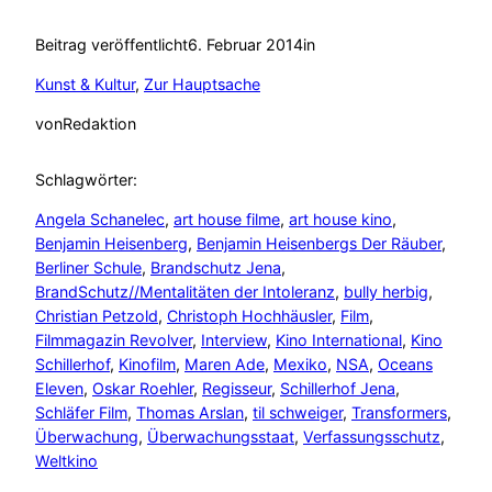
Beitrag veröffentlicht
6. Februar 2014
in
Kunst & Kultur
, 
Zur Hauptsache
von
Redaktion
Schlagwörter:
Angela Schanelec
, 
art house filme
, 
art house kino
, 
Benjamin Heisenberg
, 
Benjamin Heisenbergs Der Räuber
, 
Berliner Schule
, 
Brandschutz Jena
, 
BrandSchutz//Mentalitäten der Intoleranz
, 
bully herbig
, 
Christian Petzold
, 
Christoph Hochhäusler
, 
Film
, 
Filmmagazin Revolver
, 
Interview
, 
Kino International
, 
Kino
Schillerhof
, 
Kinofilm
, 
Maren Ade
, 
Mexiko
, 
NSA
, 
Oceans
Eleven
, 
Oskar Roehler
, 
Regisseur
, 
Schillerhof Jena
, 
Schläfer Film
, 
Thomas Arslan
, 
til schweiger
, 
Transformers
, 
Überwachung
, 
Überwachungsstaat
, 
Verfassungsschutz
, 
Weltkino