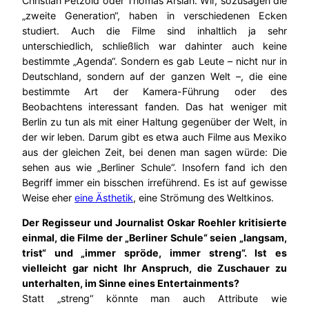
Christian Petzold oder Thomas Arslan. Wir, sozusagen die
„zweite Generation“, haben in verschiedenen Ecken
studiert. Auch die Filme sind inhaltlich ja sehr
unterschiedlich, schließlich war dahinter auch keine
bestimmte „Agenda“. Sondern es gab Leute – nicht nur in
Deutschland, sondern auf der ganzen Welt –, die eine
bestimmte Art der Kamera-Führung oder des
Beobachtens interessant fanden. Das hat weniger mit
Berlin zu tun als mit einer Haltung gegenüber der Welt, in
der wir leben. Darum gibt es etwa auch Filme aus Mexiko
aus der gleichen Zeit, bei denen man sagen würde: Die
sehen aus wie „Berliner Schule“. Insofern fand ich den
Begriff immer ein bisschen irreführend. Es ist auf gewisse
Weise eher
eine Ästhetik
, eine Strömung des Weltkinos.
Der Regisseur und Journalist Oskar Roehler kritisierte
einmal, die Filme der „Berliner Schule“ seien „langsam,
trist“ und „immer spröde, immer streng“. Ist es
vielleicht gar nicht Ihr Anspruch, die Zuschauer zu
unterhalten, im Sinne eines Entertainments?
Statt „streng“ könnte man auch Attribute wie