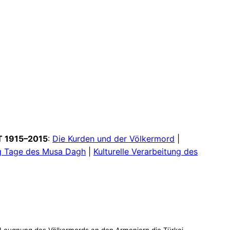
 1915–2015
:
Die Kurden und der Völkermord
|
zig Tage des Musa Dagh
|
Kulturelle Verarbeitung des