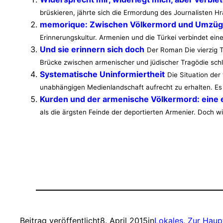
brüskieren, jährte sich die Ermordung des Journalisten 
memorique: Zwischen Völkermord und Umzügen
Erinnerungskultur. Armenien und die Türkei verbindet ei
Und sie erinnern sich doch
Der Roman Die vierzig 
Brücke zwischen armenischer und jüdischer Tragödie sch
Systematische Uninformiertheit
Die Situation der
unabhängigen Medienlandschaft aufrecht zu erhalten. Es 
Kurden und der armenische Völkermord: eine 
als die ärgsten Feinde der deportierten Armenier. Doch 
Beitrag veröffentlicht
8. April 2015
in
Lokales
, 
Zur Haup