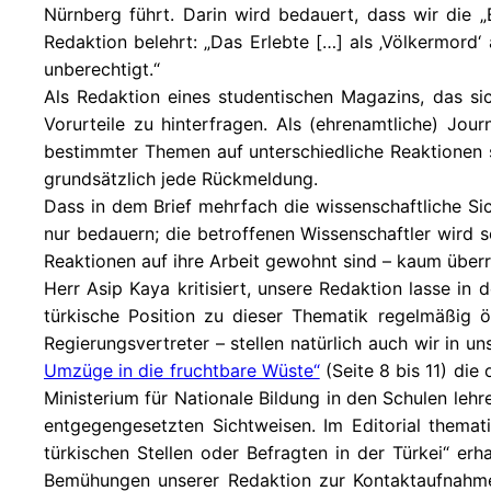
Nürnberg führt. Darin wird bedauert, dass wir die „
Redaktion belehrt: „Das Erlebte […] als ‚Völkermord‘ 
unberechtigt.“
Als Redaktion eines studentischen Magazins, das sic
Vorurteile zu hinterfragen. Als (ehrenamtliche) Jour
bestimmter Themen auf unterschiedliche Reaktionen s
grundsätzlich jede Rückmeldung.
Dass in dem Brief mehrfach die wissenschaftliche Sich
nur bedauern; die betroffenen Wissenschaftler wird s
Reaktionen auf ihre Arbeit gewohnt sind – kaum über
Herr Asip Kaya kritisiert, unsere Redaktion lasse in
türkische Position zu dieser Thematik regelmäßig öf
Regierungsvertreter – stellen natürlich auch wir in un
Umzüge in die fruchtbare Wüste“
(Seite 8 bis 11) die
Ministerium für Nationale Bildung in den Schulen lehr
entgegengesetzten Sichtweisen. Im Editorial thema
türkischen Stellen oder Befragten in der Türkei“ erh
Bemühungen unserer Redaktion zur Kontaktaufnahme mi