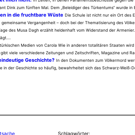
In Zeiten, in denen Parlamentsbeschlüsse gegen die
Hrant Dink zum fünften Mal. Dem „Beleidiger des Türkentums“ wurde i
 in die fruchtbare Wüste
Die Schule ist nicht nur ein Ort des
ne gemeinsame Vergangenheit – doch bei der Thematisierung des Völke
Tage des Musa Dagh erzählt heldenhaft vom Widerstand der Armenier.
lägt….
 türkischen Medien von Carola Wie in anderen totalitären Staaten wird au
gibt viele verschiedene Zeitungen und Zeitschriften, Magazine und 
eindeutige Geschichte?
In den Dokumenten zum Völkermord werde
wie in der Geschichte so häufig, bewahrheitet sich das Schwarz-Weiß
tsache
Schlagwörter: