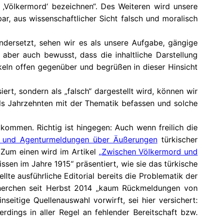
s ‚Völkermord‘ bezeichnen“. Des Weiteren wird unsere
bar, aus wissenschaftlicher Sicht falsch und moralisch
andersetzt, sehen wir es als unsere Aufgabe, gängige
s aber auch bewusst, dass die inhaltliche Darstellung
keln offen gegenüber und begrüßen in dieser Hinsicht
ert, sondern als „falsch“ dargestellt wird, können wir
eils Jahrzehnten mit der Thematik befassen und solche
 kommen. Richtig ist hingegen: Auch wenn freilich die
 und Agenturmeldungen über Äußerungen
türkischer
r: Zum einen wird im Artikel
„Zwischen Völkermord und
issen im Jahre 1915“ präsentiert, wie sie das türkische
lte ausführliche Editorial bereits die Problematik der
echerchen seit Herbst 2014 „kaum Rückmeldungen von
seitige Quellenauswahl vorwirft, sei hier versichert:
rdings in aller Regel an fehlender Bereitschaft bzw.