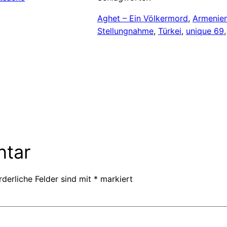
Aghet – Ein Völkermord
, 
Armenie
Stellungnahme
, 
Türkei
, 
unique 69
,
ntar
rderliche Felder sind mit
*
markiert