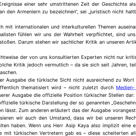
Ereignisse einer sehr umstrittenen Zeit der Geschichte al
an den Armeniern zu bezeichnen“, sei „juristisch nicht halt
h mit internationalen und interkulturellen Themen ausein
nalisten fühlen wir uns der Wahrheit verpflichtet, sind un
toßen. Darum stehen wir sachlicher Kritik an unseren Arti
tweise der von uns konsultierten Experten nicht nur kritisi
olche Kritik jedoch vermutlich – da sie sich seit Jahren, t
raschen.
 der Ausgabe die türkische Sicht nicht ausreichend zu Wort
fentlich thematisiert wird – nicht zuletzt durch
Medien-
serer Ausgabe die offizielle Position türkischer Stellen da
 offizielle türkische Darstellung der so genannten „Geschehn
en lässt. Zum anderen erläutert das der Ausgabe vorangestel
tisieren wir auch den Umstand, dass wir bei unseren R
alten haben. Wenn uns Herr Asip Kaya also implizit eine ein
t türkischen Vertretern gab es – diese scheiterten alle