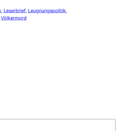
n
, 
Leserbrief
, 
Leugnungspolitik
, 
 
Völkermord