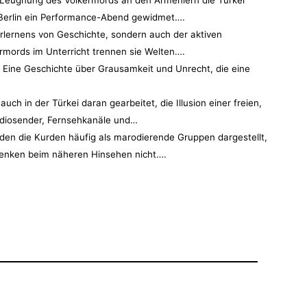
 Leugnung des Völkermords an den Armeniern die Türkei
n Berlin ein Performance-Abend gewidmet….
 Erlernens von Geschichte, sondern auch der aktiven
rmords im Unterricht trennen sie Welten….
 Eine Geschichte über Grausamkeit und Unrecht, die eine
ch in der Türkei daran gearbeitet, die Illusion einer freien,
Radiosender, Fernsehkanäle und…
n die Kurden häufig als marodierende Gruppen dargestellt,
-Denken beim näheren Hinsehen nicht….