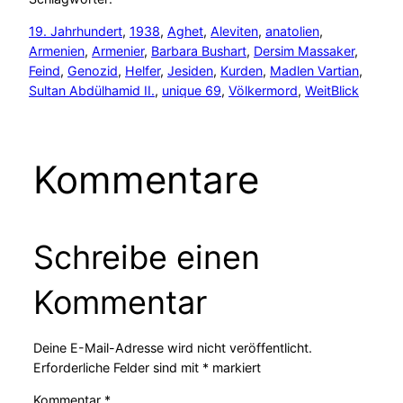
19. Jahrhundert
, 
1938
, 
Aghet
, 
Aleviten
, 
anatolien
, 
Armenien
, 
Armenier
, 
Barbara Bushart
, 
Dersim Massaker
, 
Feind
, 
Genozid
, 
Helfer
, 
Jesiden
, 
Kurden
, 
Madlen Vartian
, 
Sultan Abdülhamid II.
, 
unique 69
, 
Völkermord
, 
WeitBlick
Kommentare
Schreibe einen
Kommentar
Deine E-Mail-Adresse wird nicht veröffentlicht.
Erforderliche Felder sind mit
*
markiert
Kommentar
*