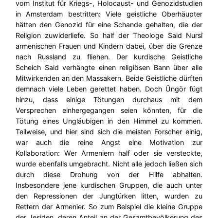
vom Institut für Kriegs-, Holocaust- und Genozidstudien
in Amsterdam bestritten: Viele geistliche Oberhäupter
hätten den Genozid für eine Schande gehalten, die der
Religion zuwiderliefe. So half der Theologe Said Nursî
armenischen Frauen und Kindern dabei, über die Grenze
nach Russland zu fliehen. Der kurdische Geistliche
Scheich Said verhängte einen religiösen Bann über alle
Mitwirkenden an den Massakern. Beide Geistliche dürften
demnach viele Leben gerettet haben. Doch Üngör fügt
hinzu, dass einige Tötungen durchaus mit dem
Versprechen einhergegangen seien könnten, für die
Tötung eines Ungläubigen in den Himmel zu kommen.
Teilweise, und hier sind sich die meisten Forscher einig,
war auch die reine Angst eine Motivation zur
Kollaboration: Wer Armeniern half oder sie versteckte,
wurde ebenfalls umgebracht. Nicht alle jedoch ließen sich
durch diese Drohung von der Hilfe abhalten.
Insbesondere jene kurdischen Gruppen, die auch unter
den Repressionen der Jungtürken litten, wurden zu
Rettern der Armenier. So zum Beispiel die kleine Gruppe
der Jesiden, deren Anteil an der Gesamtbevölkerung des