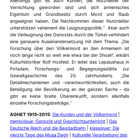
Allerdings gibt es auch Kurden, die Nutznießer der
Vernichtung geworden sind und sich armenisches
Eigentum und Grundbesitz durch Mord und Raub
angeeignet haben. Die Nachkommen dieser Nutznießer
unterstützen vehement die Leugnungspolitik.“ Aber auch
die Verleugnung des Genozids durch die Türkei verhindert
eine genauere Auseinandersetzung mit dem Thema. „Die
Forschung über den Völkermord an den Armeniern ist
noch lange nicht so weit wie etwa bei der Shoah“, erklärt
Kulturhistoriker Rolf Hosfeld. Er leitet das Lepsiushaus in
Potsdam, Forschungs- und Begegnungsstätte zur
Gewaltgeschichte des 20. Jahrhunderts. „Die
Detailmechanismen und -verantwortlichkeiten, auch die
Beteiligung der Bevölkerung an der ganzen Sache – da
gibt es keine breite Übereinkunft, sondern allenfalls
einzelne Forschungsbeiträge.“
AGHET 1915–2015
:
Die Kurden und der Völkermord
|
memorique
: Genozid und Geschichtsunterricht
|
Das
Deutsche Reich und die Bagdadbahn
|
klassiquer
: Die
vierzig Tage des Musa Dagh
|
Kulturelle Verarbeitung des