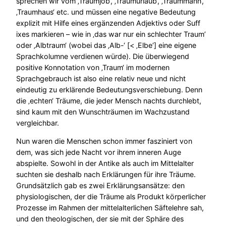
sprechen wir vom ‚Traumjob‘, ‚Traumurlaub‘, ‚Traummann‘,
‚Traumhaus‘ etc. und müssen eine negative Bedeutung
explizit mit Hilfe eines ergänzenden Adjektivs oder Suff
ixes markieren – wie in ‚das war nur ein schlechter Traum’
oder ‚Albtraum‘ (wobei das ‚Alb-‘ [< ‚Elbe‘] eine eigene
Sprachkolumne verdienen würde). Die überwiegend
positive Konnotation von ‚Traum‘ im modernen
Sprachgebrauch ist also eine relativ neue und nicht
eindeutig zu erklärende Bedeutungsverschiebung. Denn
die ‚echten‘ Träume, die jeder Mensch nachts durchlebt,
sind kaum mit den Wunschträumen im Wachzustand
vergleichbar.
Nun waren die Menschen schon immer fasziniert von
dem, was sich jede Nacht vor ihrem inneren Auge
abspielte. Sowohl in der Antike als auch im Mittelalter
suchten sie deshalb nach Erklärungen für ihre Träume.
Grundsätzlich gab es zwei Erklärungsansätze: den
physiologischen, der die Träume als Produkt körperlicher
Prozesse im Rahmen der mittelalterlichen Säftelehre sah,
und den theologischen, der sie mit der Sphäre des