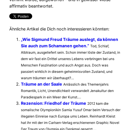
affirmativ beantwortet.
Ähnliche Artikel die Dich noch interessieren könnten:
„Wie Sigmund Freud Träume auslegt, da können
Sie auch zum Schamanen gehen.“
Tod, Schlaf,
Albtraum, ausgeliefert sein. Schon immer löste der Zustand, in
dem wir fast ein Drittel unseres Lebens verbringen bei uns
Menschen Faszination und auch Angst aus. Doch was
passiert wirklich in diesem geheimnisvollen Zustand, und
warum träumen wir überhaupt?…
Träume an der Saale
Anlässlich des Themenjahrs
Romantik, Licht, Unendlichkeit verwandelt Jenakultur den
Paradiespark in ein Meer der Kunst….
Rezension: Friedhof der Träume
2012 kam die
somalische Olympionikin Samia Yusuf Omar beim Versuch der
illegalen Einreise nach Europa ums Leben. Reinhardt Kleist
hat ihr mit der im Carlsen-Verlag erschienenen Graphic Novel
Der Traum von Olympia ein Denkmal gesetzt….