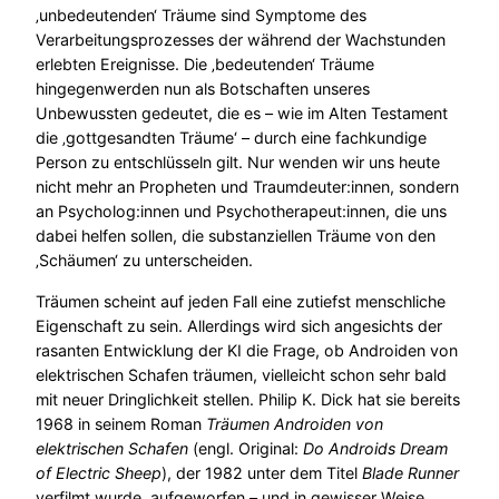
‚unbedeutenden‘ Träume sind Symptome des
Verarbeitungsprozesses der während der Wachstunden
erlebten Ereignisse. Die ‚bedeutenden‘ Träume
hingegenwerden nun als Botschaften unseres
Unbewussten gedeutet, die es – wie im Alten Testament
die ‚gottgesandten Träume‘ – durch eine fachkundige
Person zu entschlüsseln gilt. Nur wenden wir uns heute
nicht mehr an Propheten und Traumdeuter:innen, sondern
an Psycholog:innen und Psychotherapeut:innen, die uns
dabei helfen sollen, die substanziellen Träume von den
‚Schäumen‘ zu unterscheiden.
Träumen scheint auf jeden Fall eine zutiefst menschliche
Eigenschaft zu sein. Allerdings wird sich angesichts der
rasanten Entwicklung der KI die Frage, ob Androiden von
elektrischen Schafen träumen, vielleicht schon sehr bald
mit neuer Dringlichkeit stellen. Philip K. Dick hat sie bereits
1968 in seinem Roman
Träumen Androiden von
elektrischen Schafen
(engl. Original:
Do Androids Dream
of Electric Sheep
), der 1982 unter dem Titel
Blade Runner
verfilmt wurde, aufgeworfen – und in gewisser Weise