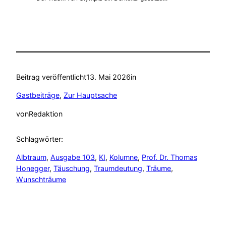
Beitrag veröffentlicht
13. Mai 2026
in
Gastbeiträge
, 
Zur Hauptsache
von
Redaktion
Schlagwörter:
Albtraum
, 
Ausgabe 103
, 
KI
, 
Kolumne
, 
Prof. Dr. Thomas
Honegger
, 
Täuschung
, 
Traumdeutung
, 
Träume
, 
Wunschträume