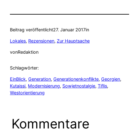
Beitrag veröffentlicht
27. Januar 2017
in
Lokales
, 
Rezensionen
, 
Zur Hauptsache
von
Redaktion
Schlagwörter:
EinBlick
, 
Generation
, 
Generationenkonflikte
, 
Georgien
, 
Kutaissi
, 
Modernisierung
, 
Sowjetnostalgie
, 
Tiflis
, 
Westorientierung
Kommentare