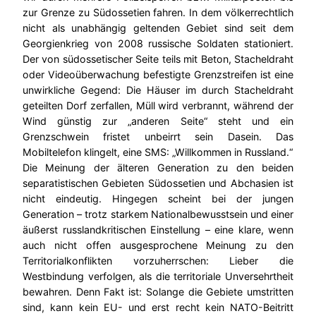
zur Grenze zu Südossetien fahren. In dem völkerrechtlich
nicht als unabhängig geltenden Gebiet sind seit dem
Georgienkrieg von 2008 russische Soldaten stationiert.
Der von südossetischer Seite teils mit Beton, Stacheldraht
oder Videoüberwachung befestigte Grenzstreifen ist eine
unwirkliche Gegend: Die Häuser im durch Stacheldraht
geteilten Dorf zerfallen, Müll wird verbrannt, während der
Wind günstig zur „anderen Seite“ steht und ein
Grenzschwein fristet unbeirrt sein Dasein. Das
Mobiltelefon klingelt, eine SMS: „Willkommen in Russland.“
Die Meinung der älteren Generation zu den beiden
separatistischen Gebieten Südossetien und Abchasien ist
nicht eindeutig. Hingegen scheint bei der jungen
Generation – trotz starkem Nationalbewusstsein und einer
äußerst russlandkritischen Einstellung – eine klare, wenn
auch nicht offen ausgesprochene Meinung zu den
Territorialkonflikten vorzuherrschen: Lieber die
Westbindung verfolgen, als die territoriale Unversehrtheit
bewahren. Denn Fakt ist: Solange die Gebiete umstritten
sind, kann kein EU- und erst recht kein NATO-Beitritt