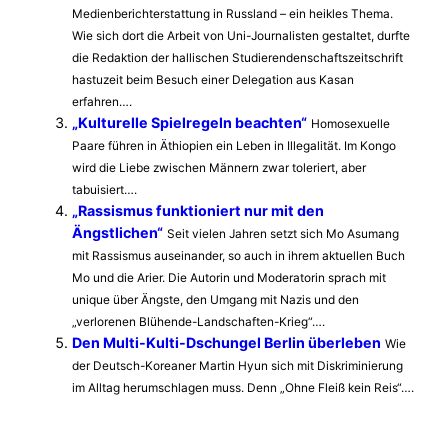
Medienberichterstattung in Russland – ein heikles Thema.
Wie sich dort die Arbeit von Uni-Journalisten gestaltet, durfte
die Redaktion der hallischen Studierendenschaftszeitschrift
hastuzeit beim Besuch einer Delegation aus Kasan
erfahren….
„Kulturelle Spielregeln beachten“
Homosexuelle
Paare führen in Äthiopien ein Leben in Illegalität. Im Kongo
wird die Liebe zwischen Männern zwar toleriert, aber
tabuisiert….
„Rassismus funktioniert nur mit den
Ängstlichen“
Seit vielen Jahren setzt sich Mo Asumang
mit Rassismus auseinander, so auch in ihrem aktuellen Buch
Mo und die Arier. Die Autorin und Moderatorin sprach mit
unique über Ängste, den Umgang mit Nazis und den
„verlorenen Blühende-Landschaften-Krieg“….
Den Multi-Kulti-Dschungel Berlin überleben
Wie
der Deutsch-Koreaner Martin Hyun sich mit Diskriminierung
im Alltag herumschlagen muss. Denn „Ohne Fleiß kein Reis“….