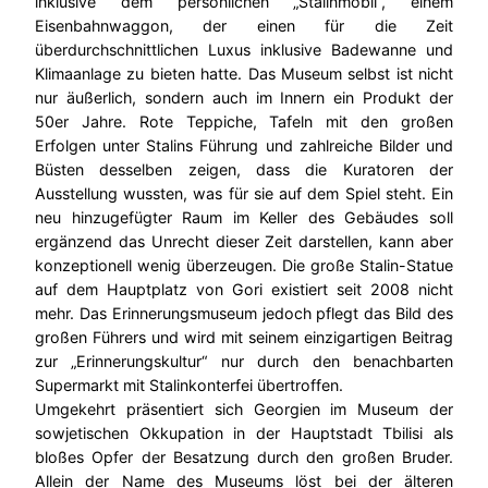
inklusive dem persönlichen „Stalinmobil“, einem
Eisenbahnwaggon, der einen für die Zeit
überdurchschnittlichen Luxus inklusive Badewanne und
Klimaanlage zu bieten hatte. Das Museum selbst ist nicht
nur äußerlich, sondern auch im Innern ein Produkt der
50er Jahre. Rote Teppiche, Tafeln mit den großen
Erfolgen unter Stalins Führung und zahlreiche Bilder und
Büsten desselben zeigen, dass die Kuratoren der
Ausstellung wussten, was für sie auf dem Spiel steht. Ein
neu hinzugefügter Raum im Keller des Gebäudes soll
ergänzend das Unrecht dieser Zeit darstellen, kann aber
konzeptionell wenig überzeugen. Die große Stalin-Statue
auf dem Hauptplatz von Gori existiert seit 2008 nicht
mehr. Das Erinnerungsmuseum jedoch pflegt das Bild des
großen Führers und wird mit seinem einzigartigen Beitrag
zur „Erinnerungskultur“ nur durch den benachbarten
Supermarkt mit Stalinkonterfei übertroffen.
Umgekehrt präsentiert sich Georgien im Museum der
sowjetischen Okkupation in der Hauptstadt Tbilisi als
bloßes Opfer der Besatzung durch den großen Bruder.
Allein der Name des Museums löst bei der älteren