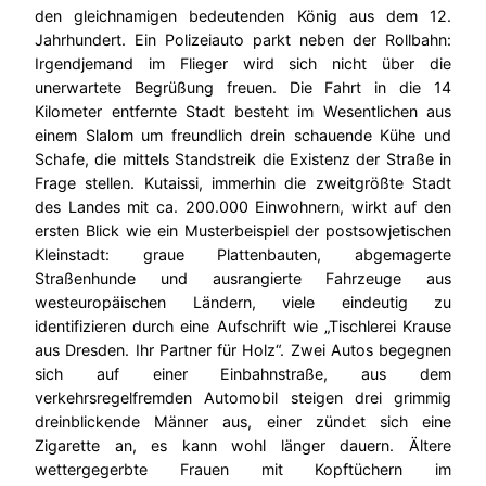
den gleichnamigen bedeutenden König aus dem 12.
Jahrhundert. Ein Polizeiauto parkt neben der Rollbahn:
Irgendjemand im Flieger wird sich nicht über die
unerwartete Begrüßung freuen. Die Fahrt in die 14
Kilometer entfernte Stadt besteht im Wesentlichen aus
einem Slalom um freundlich drein schauende Kühe und
Schafe, die mittels Standstreik die Existenz der Straße in
Frage stellen. Kutaissi, immerhin die zweitgrößte Stadt
des Landes mit ca. 200.000 Einwohnern, wirkt auf den
ersten Blick wie ein Musterbeispiel der postsowjetischen
Kleinstadt: graue Plattenbauten, abgemagerte
Straßenhunde und ausrangierte Fahrzeuge aus
westeuropäischen Ländern, viele eindeutig zu
identifizieren durch eine Aufschrift wie „Tischlerei Krause
aus Dresden. Ihr Partner für Holz“. Zwei Autos begegnen
sich auf einer Einbahnstraße, aus dem
verkehrsregelfremden Automobil steigen drei grimmig
dreinblickende Männer aus, einer zündet sich eine
Zigarette an, es kann wohl länger dauern. Ältere
wettergegerbte Frauen mit Kopftüchern im