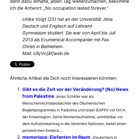
denn dazu anhalte, jeden Tag weiterzumachen, bekomme
ich die Antwort: „No occupation lasted forever.“
Ulrike Voigt (25) hat an der Universität Jena
Deutsch und Englisch auf Lehramt
Gymnasium studiert. Sie war von April bis Juli
2013 als Ecumenical Accompanier mit Pax
Christi in Bethlehem.
Mail: UllyVo[ät]web.de
Ähnliche Artikel die Dich noch interessieren könnten:
Gibt es die Zeit vor der Veränderung? (No) News
from Palestine
Jonas Schäfer war als
Menschenrechtsbeobachter des Ökumenischen
Begleitprogrammes in Palästina und Israel (EAPPI) vor Ort in
der Krisenregion. Seine Momentaufnahme, unmittelbar vor
dem Aufnahmeantrag in die Vereinten Nationen, bietet einen
persönlichen Einblick….
memorique: Elefanten im Raum
„Deutsche/s in