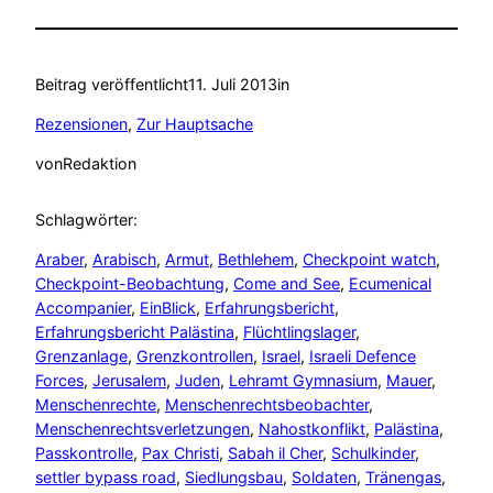
Beitrag veröffentlicht
11. Juli 2013
in
Rezensionen
, 
Zur Hauptsache
von
Redaktion
Schlagwörter:
Araber
, 
Arabisch
, 
Armut
, 
Bethlehem
, 
Checkpoint watch
, 
Checkpoint-Beobachtung
, 
Come and See
, 
Ecumenical
Accompanier
, 
EinBlick
, 
Erfahrungsbericht
, 
Erfahrungsbericht Palästina
, 
Flüchtlingslager
, 
Grenzanlage
, 
Grenzkontrollen
, 
Israel
, 
Israeli Defence
Forces
, 
Jerusalem
, 
Juden
, 
Lehramt Gymnasium
, 
Mauer
, 
Menschenrechte
, 
Menschenrechtsbeobachter
, 
Menschenrechtsverletzungen
, 
Nahostkonflikt
, 
Palästina
, 
Passkontrolle
, 
Pax Christi
, 
Sabah il Cher
, 
Schulkinder
, 
settler bypass road
, 
Siedlungsbau
, 
Soldaten
, 
Tränengas
, 