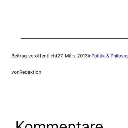
Beitrag veröffentlicht
27. März 2013
in
Politik & Philoso
von
Redaktion
Kommentare