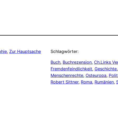
phie
, 
Zur Hauptsache
Schlagwörter:
Buch
, 
Buchrezension
, 
Ch.Links Ve
Fremdenfeindlichkeit
, 
Geschichte
,
Menschenrechte
, 
Osteuropa
, 
Polit
Robert Sittner
, 
Roma
, 
Rumänien
, 