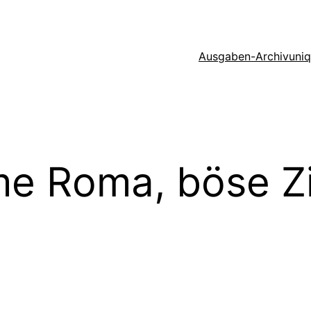
Ausgaben-Archiv
uni
me Roma, böse Z