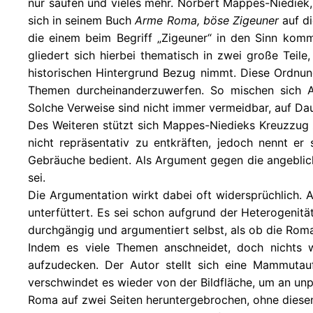
nur saufen und vieles mehr. Norbert Mappes-Niediek,
sich in seinem Buch
Arme Roma, böse Zigeuner
auf di
die einem beim Begriff „Zigeuner“ in den Sinn kom
gliedert sich hierbei thematisch in zwei große Teil
historischen Hintergrund Bezug nimmt. Diese Ordnung i
Themen durcheinanderzuwerfen. So mischen sich Aus
Solche Verweise sind nicht immer vermeidbar, auf Dau
Des Weiteren stützt sich Mappes-Niedieks Kreuzzug z
nicht repräsentativ zu entkräften, jedoch nennt er
Gebräuche bedient. Als Argument gegen die angeblich
sei.
Die Argumentation wirkt dabei oft widersprüchlich. Au
unterfüttert. Es sei schon aufgrund der Heterogenitä
durchgängig und argumentiert selbst, als ob die Ro
Indem es viele Themen anschneidet, doch nichts wi
aufzudecken. Der Autor stellt sich eine Mammutau
verschwindet es wieder von der Bildfläche, um an unp
Roma auf zwei Seiten heruntergebrochen, ohne diesen