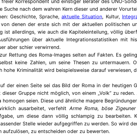
 freier Korrespondent und einstiger Berater des UNO-Son
e Suche nach dem wahren Kern dieser und anderer Vorurteil
men: Geschichte, Sprache,
aktuelle Situation
, Kultur,
Integr
e, von denen der erste sich mit der aktuellen politischen 
st allerdings, wie auch die Kapiteleinteilung, völlig überfl
führungen über aktuelle Integrationsstatistiken mit his
er aber schier verwirrend.
ur Rettung des Roma-Images selten auf Fakten. Es gelingt 
 selbst keine Zahlen, um seine Thesen zu untermauern. O
 hohe Kriminalität wird beispielsweise darauf verwiesen
f der einen Seite sei das Bild der Roma in der heutigen Ge
t dieser Gruppe nicht möglich, von einem „Volk“ zu reden. 
ma homogen seien. Diese und ähnliche magere Begründungen
rklich ausarbeitet, verfehlt
Arme Roma, böse Zigeuner
fgabe, um diese dann völlig schlampig zu bearbeiten.
assender Stelle wieder aufgegriffen zu werden. So wird der
 aufzulösen, zu entscheiden oder zu bewerten.