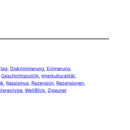
rlag
, 
Diskriminierung
, 
Erinnerung
, 
 
Geschichtspolitik
, 
Interkulturalität
, 
ik
, 
Rassismus
, 
Rezension
, 
Rezensionen
, 
Stereotype
, 
WeitBlick
, 
Zigeuner