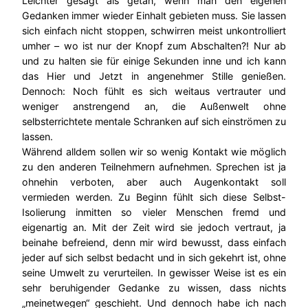
Leichter gesagt als getan, wenn man den eigenen
Gedanken immer wieder Einhalt gebieten muss. Sie lassen
sich einfach nicht stoppen, schwirren meist unkontrolliert
umher – wo ist nur der Knopf zum Abschalten?! Nur ab
und zu halten sie für einige Sekunden inne und ich kann
das Hier und Jetzt in angenehmer Stille genießen.
Dennoch: Noch fühlt es sich weitaus vertrauter und
weniger anstrengend an, die Außenwelt ohne
selbsterrichtete mentale Schranken auf sich einströmen zu
lassen.
Während alldem sollen wir so wenig Kontakt wie möglich
zu den anderen Teilnehmern aufnehmen. Sprechen ist ja
ohnehin verboten, aber auch Augenkontakt soll
vermieden werden. Zu Beginn fühlt sich diese Selbst-
Isolierung inmitten so vieler Menschen fremd und
eigenartig an. Mit der Zeit wird sie jedoch vertraut, ja
beinahe befreiend, denn mir wird bewusst, dass einfach
jeder auf sich selbst bedacht und in sich gekehrt ist, ohne
seine Umwelt zu verurteilen. In gewisser Weise ist es ein
sehr beruhigender Gedanke zu wissen, dass nichts
„meinetwegen“ geschieht. Und dennoch habe ich nach