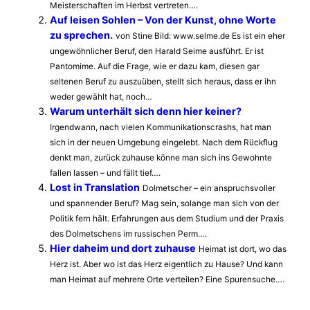
Meisterschaften im Herbst vertreten….
Auf leisen Sohlen – Von der Kunst, ohne Worte
zu sprechen.
von Stine Bild: www.selme.de Es ist ein eher
ungewöhnlicher Beruf, den Harald Seime ausführt. Er ist
Pantomime. Auf die Frage, wie er dazu kam, diesen gar
seltenen Beruf zu auszuüben, stellt sich heraus, dass er ihn
weder gewählt hat, noch…
Warum unterhält sich denn hier keiner?
Irgendwann, nach vielen Kommunikationscrashs, hat man
sich in der neuen Umgebung eingelebt. Nach dem Rückflug
denkt man, zurück zuhause könne man sich ins Gewohnte
fallen lassen – und fällt tief….
Lost in Translation
Dolmetscher – ein anspruchsvoller
und spannender Beruf? Mag sein, solange man sich von der
Politik fern hält. Erfahrungen aus dem Studium und der Praxis
des Dolmetschens im russischen Perm….
Hier daheim und dort zuhause
Heimat ist dort, wo das
Herz ist. Aber wo ist das Herz eigentlich zu Hause? Und kann
man Heimat auf mehrere Orte verteilen? Eine Spurensuche….