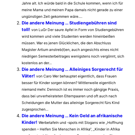
Jahre alt. Ich würde bald in die Schule kommen, wenn ich für
meine Mama und meinen Papa damals nicht gerade zu einer
ungünstigen Zeit gekommen wäre….
Die andere Meinung … Studiengebühren sind
toll!
von LuGr Der saure Apfel in Form von Studiengebühren
wird kommen und viele Studenten werden hineinbeißen
müssen. War es jenen Glücklichen, die den Abschluss
Magister Artium anstreb(t)en, auch angesichts eines nicht
niedrigen Semesterbeitrages wenigstens noch vergönnt, sich
kostenlos an der…
Die andere Meinung … Alleiniges Sorgerecht für
Väter!
von Caro Wer behauptet eigentlich, dass Frauen
besser für Kinder sorgen können? Mitt­lerweile eigentlich
niemand mehr. Dennoch ist es immer noch gängige Pra­xis,
dass bei unverheirateten Elternpaaren und oft auch nach
Scheidungen die Mutter das alleinige Sorgerecht fürs Kind
zugesprochen…
Die andere Meinung … Kein Geld an afrikanische
Kinder!
Werbetafeln und -spots mit Slogans wie „Hoffnung
spenden – Helfen Sie Menschen in Afrika“, „Kinder in Afrika