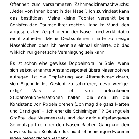
Offenheit zum versammelten Zahnmedizinernachwuchs:
„Jeder von Ihnen bohrt in der Nase!“. Ich zumindest kann
das bestätigen. Meine kleine Tochter versenkt beim
Schlafen den Daumen ihrer rechten Hand im Mund, den
abgespreizten Zeigefinger in der Nase – und wirkt dabei
recht zufrieden. Meine Deutschlehrerin hatte so riesige
Nasenlöcher, dass ich mehr als einmal sinnierte, ob das
wirklich nur genetische Veranlagung sein kann.
Es ist schon eine gewisse Doppelmoral im Spiel, wenn
sich selbst ernannte Anstandsapostel übers Nasenbohren
aufregen. Ist die Empfehlung von Alternativmedizinern,
sich Eigenurin ins Gesicht zu schmieren, etwa weniger
eklig? Was soll ich von betrunkenen
Studentenkonversationen halten, die sich um die
Konsistenz von Popeln drehen („Ich mag die ganz Harten
und Grindigen“ – „Ich eher die Schleimigen!“)? Gelangt ein
Großteil des Nasensekrets und der darin aufgefangenen
Schmutzpartikel über den Nasen-Rachen-Gang und den
unwillkürlichen Schluckreflex nicht ohnehin irgendwann in
jeden menschlichen Magen?