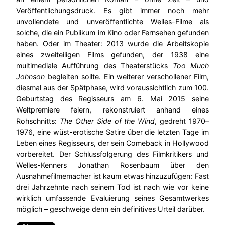
Veröffentlichungsdruck. Es gibt immer noch mehr
unvollendete und unveröffentlichte Welles-Filme als
solche, die ein Publikum im Kino oder Fernsehen gefunden
haben. Oder im Theater: 2013 wurde die Arbeitskopie
eines zweiteiligen Films gefunden, der 1938 eine
multimediale Aufführung des Theaterstücks
Too Much
Johnson
begleiten sollte. Ein weiterer verschollener Film,
diesmal aus der Spätphase, wird voraussichtlich zum 100.
Geburtstag des Regisseurs am 6. Mai 2015 seine
Weltpremiere feiern, rekonstruiert anhand eines
Rohschnitts:
The Other Side of the Wind
, gedreht 1970–
1976, eine wüst-erotische Satire über die letzten Tage im
Leben eines Regisseurs, der sein Comeback in Hollywood
vorbereitet. Der Schlussfolgerung des Filmkritikers und
Welles-Kenners Jonathan Rosenbaum über den
Ausnahmefilmemacher ist kaum etwas hinzuzufügen: Fast
drei Jahrzehnte nach seinem Tod ist nach wie vor keine
wirklich umfassende Evaluierung seines Gesamtwerkes
möglich – geschweige denn ein definitives Urteil darüber.