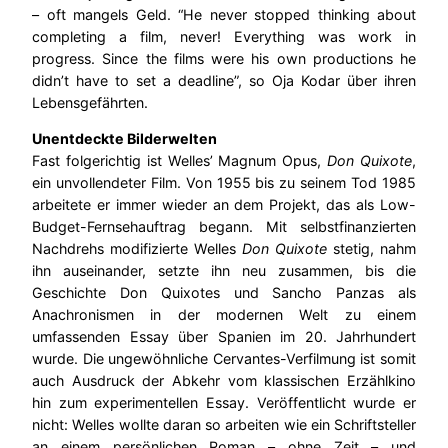
– oft mangels Geld. “He never stopped thinking about
completing a film, never! Everything was work in
progress. Since the films were his own productions he
didn’t have to set a deadline”, so Oja Kodar über ihren
Lebensgefährten.
Unentdeckte Bilderwelten
Fast folgerichtig ist Welles’ Magnum Opus,
Don Quixote
,
ein unvollendeter Film. Von 1955 bis zu seinem Tod 1985
arbeitete er immer wieder an dem Projekt, das als Low-
Budget-Fernsehauftrag begann. Mit selbstfinanzierten
Nachdrehs modifizierte Welles
Don Quixote
stetig, nahm
ihn auseinander, setzte ihn neu zusammen, bis die
Geschichte Don Quixotes und Sancho Panzas als
Anachronismen in der modernen Welt zu einem
umfassenden Essay über Spanien im 20. Jahrhundert
wurde. Die ungewöhnliche Cervantes-Verfilmung ist somit
auch Ausdruck der Abkehr vom klassischen Erzählkino
hin zum experimentellen Essay. Veröffentlicht wurde er
nicht: Welles wollte daran so arbeiten wie ein Schriftsteller
an einem persönlichen Roman – ohne Zeit – und