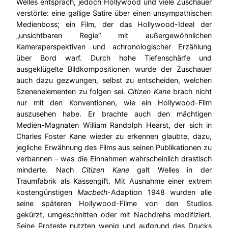
Welles entsprach, jedoch Hollywood und viele Zuschauer
verstörte: eine gallige Satire über einen unsympathischen
Medienboss; ein Film, der das Hollywood-Ideal der
„unsichtbaren Regie“ mit außergewöhnlichen
Kameraperspektiven und achronologischer Erzählung
über Bord warf. Durch hohe Tiefenschärfe und
ausgeklügelte Bildkompositionen wurde der Zuschauer
auch dazu gezwungen, selbst zu entscheiden, welchen
Szenenelementen zu folgen sei.
Citizen Kane
brach nicht
nur mit den Konventionen, wie ein Hollywood-Film
auszusehen habe. Er brachte auch den mächtigen
Medien-Magnaten William Randolph Hearst, der sich in
Charles Foster Kane wieder zu erkennen glaubte, dazu,
jegliche Erwähnung des Films aus seinen Publikationen zu
verbannen – was die Einnahmen wahrscheinlich drastisch
minderte. Nach
Citizen Kane
galt Welles in der
Traumfabrik als Kassengift. Mit Ausnahme einer extrem
kostengünstigen
Macbeth
-Adaption 1948 wurden alle
seine späteren Hollywood-Filme von den Studios
gekürzt, umgeschnitten oder mit Nachdrehs modifiziert.
Seine Proteste nutzten wenig und aufgrund des Drucks