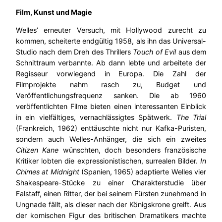
Film, Kunst und Magie
Welles’ erneuter Versuch, mit Hollywood zurecht zu
kommen, scheiterte endgültig 1958, als ihn das Universal-
Studio nach dem Dreh des Thrillers
Touch of Evil
aus dem
Schnittraum verbannte. Ab dann lebte und arbeitete der
Regisseur vorwiegend in Europa. Die Zahl der
Filmprojekte nahm rasch zu, Budget und
Veröffentlichungsfrequenz sanken. Die ab 1960
veröffentlichten Filme bieten einen interessanten Einblick
in ein vielfältiges, vernachlässigtes Spätwerk.
The Trial
(Frankreich, 1962) enttäuschte nicht nur Kafka-Puristen,
sondern auch Welles-Anhänger, die sich ein zweites
Citizen Kane
wünschten, doch besonders französische
Kritiker lobten die expressionistischen, surrealen Bilder.
In
Chimes at Midnight
(Spanien, 1965) adaptierte Welles vier
Shakespeare-Stücke zu einer Charakterstudie über
Falstaff, einen Ritter, der bei seinem Fürsten zunehmend in
Ungnade fällt, als dieser nach der Königskrone greift. Aus
der komischen Figur des britischen Dramatikers machte