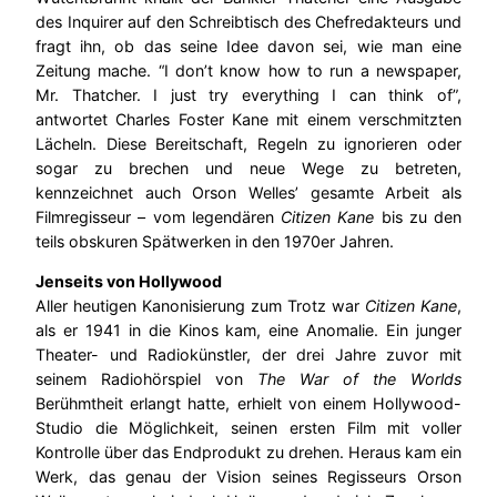
des Inquirer auf den Schreibtisch des Chefredakteurs und
fragt ihn, ob das seine Idee davon sei, wie man eine
Zeitung mache. “I don’t know how to run a newspaper,
Mr. Thatcher. I just try everything I can think of”,
antwortet Charles Foster Kane mit einem verschmitzten
Lächeln. Diese Bereitschaft, Regeln zu ignorieren oder
sogar zu brechen und neue Wege zu betreten,
kennzeichnet auch Orson Welles’ gesamte Arbeit als
Filmregisseur – vom legendären
Citizen Kane
bis zu den
teils obskuren Spätwerken in den 1970er Jahren.
Jenseits von Hollywood
Aller heutigen Kanonisierung zum Trotz war
Citizen Kane
,
als er 1941 in die Kinos kam, eine Anomalie. Ein junger
Theater- und Radiokünstler, der drei Jahre zuvor mit
seinem Radiohörspiel von
The War of the Worlds
Berühmtheit erlangt hatte, erhielt von einem Hollywood-
Studio die Möglichkeit, seinen ersten Film mit voller
Kontrolle über das Endprodukt zu drehen. Heraus kam ein
Werk, das genau der Vision seines Regisseurs Orson