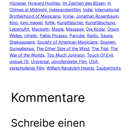
Hörspiel
, 
Howard Hughes
, 
Im Zeichen des Bösen
, 
In
Chimes at Midnight
, 
Independentfilm
, 
Indie
, 
International
Brotherhood of Magicians
, 
Ironie
, 
Jonathan Rosenbaum
, 
Kino
, 
kino magier
, 
Kritik
, 
Kunstfälscher
, 
Kunstfälschung
, 
LebensArt
, 
Macbeth
, 
Magie
, 
Massage
, 
Oja Kodar
, 
Orson
Welles
, 
othello
, 
Pablo Picasso
, 
Parodie
, 
Radio
, 
Sauna
, 
Shakespeare
, 
Society of American Magicians
, 
Spanien
, 
Surrealismus
, 
The Other Side of the Wind
, 
The Trial
, 
The
War of the Worlds
, 
Too Much Johnson
, 
Touch Of Evil
, 
unique 70
, 
Universal
, 
unvollendeter Film
, 
USA
, 
verschollener Film
, 
William Randolph Hearst
, 
Zaubertricks
Kommentare
Schreibe einen