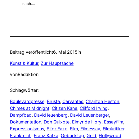
nach….
Beitrag veröffentlicht
6. Mai 2015
in
Kunst & Kultur
, 
Zur Hauptsache
von
Redaktion
Schlagwörter:
Boulevardpresse
, 
Brüste
, 
Cervantes
, 
Charlton Heston
, 
Chimes at Midnight
, 
Citizen Kane
, 
Clifford Irving
, 
Dampfbad
, 
David leuenberg
, 
David Leuenberger
, 
Dokumentation
, 
Don Quixote
, 
Elmyr de Hory
, 
Essayfilm
, 
Expressionismus
, 
F for Fake
, 
Film
, 
Filmessay
, 
Filmkritiker
, 
Frankreich
, 
Franz Kafka
, 
Geburtstag
, 
Geld
, 
Hollywood
, 