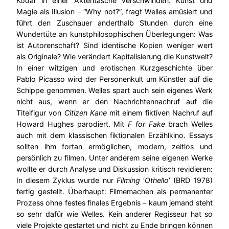
Kodar in einer Aktentasche verschwinden. Kunst und
Magie als Illusion – “Why not?”, fragt Welles amüsiert und
führt den Zuschauer anderthalb Stunden durch eine
Wundertüte an kunstphilosophischen Überlegungen: Was
ist Autorenschaft? Sind identische Kopien weniger wert
als Originale? Wie verändert Kapitalisierung die Kunstwelt?
In einer witzigen und erotischen Kurzgeschichte über
Pablo Picasso wird der Personenkult um Künstler auf die
Schippe genommen. Welles spart auch sein eigenes Werk
nicht aus, wenn er den Nachrichtennachruf auf die
Titelfigur von
Citizen Kane
mit einem fiktiven Nachruf auf
Howard Hughes parodiert. Mit
F for Fake
brach Welles
auch mit dem klassischen fiktionalen Erzählkino. Essays
sollten ihm fortan ermöglichen, modern, zeitlos und
persönlich zu filmen. Unter anderem seine eigenen Werke
wollte er durch Analyse und Diskussion kritisch revidieren:
In diesem Zyklus wurde nur
Filming
‘
Othello
’ (BRD 1978)
fertig gestellt. Überhaupt: Filmemachen als permanenter
Prozess ohne festes finales Ergebnis – kaum jemand steht
so sehr dafür wie Welles. Kein anderer Regisseur hat so
viele Projekte gestartet und nicht zu Ende bringen können