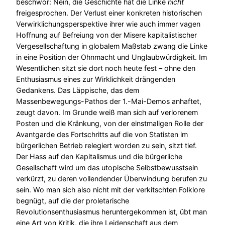
beschwor: Nein, die Geschichte hat die Linke
nicht
freigesprochen. Der Verlust einer konkreten historischen
Verwirklichungsperspektive ihrer wie auch immer vagen
Hoffnung auf Befreiung von der Misere kapitalistischer
Vergesellschaftung in globalem Maßstab zwang die Linke
in eine Position der Ohnmacht und Unglaubwürdigkeit. Im
Wesentlichen sitzt sie dort noch heute fest – ohne den
Enthusiasmus eines zur Wirklichkeit drängenden
Gedankens. Das Läppische, das dem
Massenbewegungs-Pathos der 1.-Mai-Demos anhaftet,
zeugt davon. Im Grunde weiß man sich auf verlorenem
Posten und die Kränkung, von der einstmaligen Rolle der
Avantgarde des Fortschritts auf die von Statisten im
bürgerlichen Betrieb relegiert worden zu sein, sitzt tief.
Der Hass auf den Kapitalismus und die bürgerliche
Gesellschaft wird um das utopische Selbstbewusstsein
verkürzt, zu deren vollendender Überwindung berufen zu
sein. Wo man sich also nicht mit der verkitschten Folklore
begnügt, auf die der proletarische
Revolutionsenthusiasmus heruntergekommen ist, übt man
eine Art von Kritik, die ihre Leidenschaft aus dem