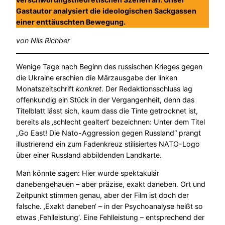
Gastautor analysiert die ideologischen Sackgassen
einer enttäuschten Bewegung.
von Nils Richber
Wenige Tage nach Beginn des russischen Krieges gegen
die Ukraine erschien die Märzausgabe der linken
Monatszeitschrift
konkret
. Der Redaktionsschluss lag
offenkundig ein Stück in der Vergangenheit, denn das
Titelblatt lässt sich, kaum dass die Tinte getrocknet ist,
bereits als ‚schlecht gealtert‘ bezeichnen: Unter dem Titel
„Go East! Die Nato-Aggression gegen Russland“ prangt
illustrierend ein zum Fadenkreuz stilisiertes NATO-Logo
über einer Russland abbildenden Landkarte.
Man könnte sagen: Hier wurde spektakulär
danebengehauen – aber präzise, exakt daneben. Ort und
Zeitpunkt stimmen genau, aber der Film ist doch der
falsche. ‚Exakt daneben‘ – in der Psychoanalyse heißt so
etwas ‚Fehlleistung‘. Eine Fehlleistung – entsprechend der