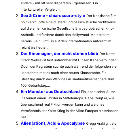
anders – mit oft sehr disparaten Ergebnissen. Ein
interkultureller Vergleich….
Sex & Crime – chiaroscuro-style
Der klassische film
noir verknüpfte eine düstere und pessimistische Sichtweise
auf die amerikanische Gesellschaft mit europäischer Kino-
Ästhetik und forderte damit den Hollywood-Mainstream
heraus. Sein Einfluss auf den internationalen Autorenfilm
reicht bis heute….
Der Kinomagier, der nicht stehen blieb
Der Name
Orson Welles ist fast untrennbar mit Citizen Kane verbunden.
Doch der Regisseur suchte auch während der folgenden vier
Jahrzehnte rastlos nach einer neuen Kinosprache. Ein
Streifzug durch das Werk des Ausnahmefilmemachers zum
100. Geburtstag….
Ein Monster aus Deutschland
Ein japanischer Autor
inszeniert einen Thriller in Mitteleuropa. Dabei zeigt er, wie
überraschend real Fiktion werden kann und welches
Vermächtnis der Kalte Krieg in der Mitte Europas hinterlassen
hat….
Alien(ation), Acid & Apocalypse
Gregg Araki gilt als