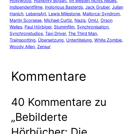
Hollywood
, 
Humphry Bogart
, 
Im Westen nichts Neues
, 
Indipendentfilme
, 
Inglorious Basterds
, 
Jack Gruber
, 
Julian
Hanich
, 
LebensArt
, 
Lewis Milestone
, 
Mallorca-Syndrom
, 
Martin Scorsese
, 
Michael Curtiz
, 
Nazis
, 
OmU
, 
Orson
Welles
, 
Paul Hörbiger
, 
Stummfilm
, 
Synchronisation
, 
Synchronstudios
, 
Taxi Driver
, 
The Third Man
, 
Trainspotting
, 
Übersetzung
, 
Untertitelung
, 
White Zombie
, 
Woody Allen
, 
Zensur
Kommentare
40 Kommentare zu
„Bebilderte
Hörbücher: Die