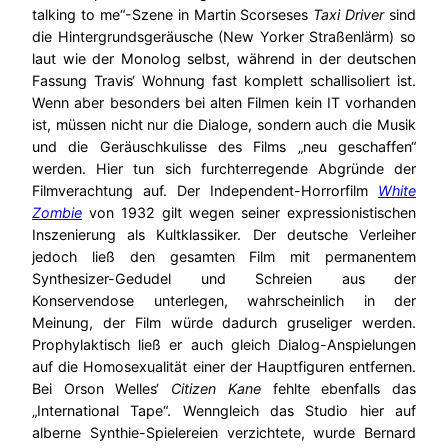
talking to me“-Szene in Martin Scorseses
Taxi Driver
sind
die Hintergrundsgeräusche (New Yorker Straßenlärm) so
laut wie der Monolog selbst, während in der deutschen
Fassung Travis‘ Wohnung fast komplett schallisoliert ist.
Wenn aber besonders bei alten Filmen kein IT vorhanden
ist, müssen nicht nur die Dialoge, sondern auch die Musik
und die Geräuschkulisse des Films „neu geschaffen“
werden. Hier tun sich furchterregende Abgründe der
Filmverachtung auf. Der Independent-Horrorfilm
White
Zombie
von 1932 gilt wegen seiner expressionistischen
Inszenierung als Kultklassiker. Der deutsche Verleiher
jedoch ließ den gesamten Film mit permanentem
Synthesizer-Gedudel und Schreien aus der
Konservendose unterlegen, wahrscheinlich in der
Meinung, der Film würde dadurch gruseliger werden.
Prophylaktisch ließ er auch gleich Dialog-Anspielungen
auf die Homosexualität einer der Hauptfiguren entfernen.
Bei Orson Welles‘
Citizen Kane
fehlte ebenfalls das
„International Tape“. Wenngleich das Studio hier auf
alberne Synthie-Spielereien verzichtete, wurde Bernard