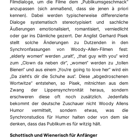
Filmdialoge, um die Filme dem „Publikumsgeschmack“
anzupassen (sich anmaßend, dass sie jenen à priori
kennen). Dabei werden typischerweise differenzierte
Dialoge systematisch stereotypisiert und sachliche
Äußerungen emotionalisiert, romantisiert, verniedlicht
oder gar ins Dämliche gezerrt. Der Anglist Gerhard Pisek
stellt solche Änderungen zu Dutzenden in den
Synchronfassungen von Woody-Allen-Filmen fest:
„elderly women“ werden „uralt“, „that guy with you“ wird
zum „Clown da neben dir“, „women“ werden zu „tollen
Bienen“ und aus einem „You‘re going to love her“ wird ein
„Da zieht‘s dir die Schuhe aus“. Diese „abgedroschenen
Wortwitze“ entstehen, so Pisek, mitnichten aus dem
Zwang der Lippensynchronität heraus, sondern
erschweren diese oft noch zusätzlich. Jedenfalls
bekommt der deutsche Zuschauer nicht Woody Allens
Humor vermittelt, sondern etwas, was die
Synchronstudios für Humor halten oder von dem sie
denken, dass das Publikum es für witzig hält.
Schottisch und Wienerisch für Anfänger