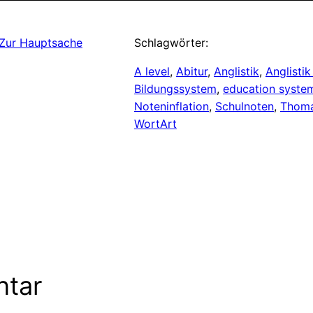
Zur Hauptsache
Schlagwörter:
A level
, 
Abitur
, 
Anglistik
, 
Anglistik
Bildungssystem
, 
education syste
Noteninflation
, 
Schulnoten
, 
Thoma
WortArt
ntar