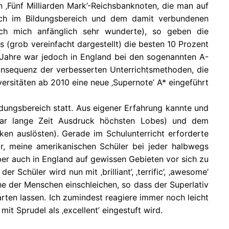
‚Fünf Milliarden Mark’-Reichsbanknoten, die man auf
doch im Bildungsbereich und dem damit verbundenen
ich mich anfänglich sehr wunderte), so geben die
s (grob vereinfacht dargestellt) die besten 10 Prozent
er Jahre war jedoch in England bei den sogenannten A-
Konsequenz der verbesserten Unterrichtsmethoden, die
versitäten ab 2010 eine neue ‚Supernote’ A* eingeführt
Bildungsbereich statt. Aus eigener Erfahrung kannte und
’ war lange Zeit Ausdruck höchsten Lobes) und dem
ken auslösten). Gerade im Schulunterricht erforderte
vor, meine amerikanischen Schüler bei jeder halbwegs
er auch in England auf gewissen Gebieten vor sich zu
Schüler wird nun mit ‚brilliant’, ‚terrific’, ‚awesome’
che der Menschen einschleichen, so dass der Superlativ
ten lassen. Ich zumindest reagiere immer noch leicht
it Sprudel als ‚excellent’ eingestuft wird.