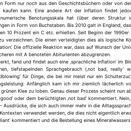
 Form nur noch aus den Geschichtsbüchern oder von den 
 kaufen kann. Eine andere Art der Inflation findet je
numerische Benotungsskala hat (über deren Struktur 
ngen in Form von Buchstaben. Bis 2010 galt in England, das
ren 10 Prozent ein C etc. erhielten. Seit Beginn der 1990
zu verzeichnen. Die einen verteidigten dies als logische 
tion’. Die offizielle Reaktion war, dass auf Wunsch der Uni
icheren mit A benoteten Abiturienten abzugrenzen.
erkt, fand und findet auch eine ‚sprachliche Inflation’ im 
hen, tiefstapelnden Sprachgebrauch (‚not bad, really
blowing’ für Dinge, die bei mir meist nur ein Schulterzuc
gsleistung: Anfänglich kam ich mir ziemlich lächerlich 
grünen Klee zu loben. Genau dieser Prozess scheint nun ab
od’ oder dem berüchtigten ‚not bad’ kommentiert. Nein, der 
hnt – Ausdrücke, die sich auch immer mehr in die Alltagsspra
ontexten verwendet werden, die dies nicht eigentlich erwar
lliant’ kommentiert und die Bestellung eines Mineralwassers m