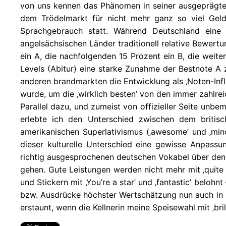
von uns kennen das Phänomen in seiner ausgeprägten
dem Trödelmarkt für nicht mehr ganz so viel Geld
Sprachgebrauch statt. Während Deutschland eine 
angelsächsischen Länder traditionell relative Bewertu
ein A, die nachfolgenden 15 Prozent ein B, die weite
Levels (Abitur) eine starke Zunahme der Bestnote A 
anderen brandmarkten die Entwicklung als ‚Noten-Infla
wurde, um die ‚wirklich besten’ von den immer zahlre
Parallel dazu, und zumeist von offizieller Seite unbem
erlebte ich den Unterschied zwischen dem britisc
amerikanischen Superlativismus (‚awesome’ und ‚mind
dieser kulturelle Unterschied eine gewisse Anpassun
richtig ausgesprochenen deutschen Vokabel über den 
gehen. Gute Leistungen werden nicht mehr mit ‚quite go
und Stickern mit ‚You’re a star’ und ‚fantastic’ belo
bzw. Ausdrücke höchster Wertschätzung nun auch in K
erstaunt, wenn die Kellnerin meine Speisewahl mit ‚bri