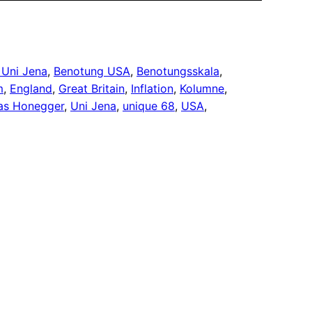
 Uni Jena
, 
Benotung USA
, 
Benotungsskala
, 
m
, 
England
, 
Great Britain
, 
Inflation
, 
Kolumne
, 
s Honegger
, 
Uni Jena
, 
unique 68
, 
USA
, 