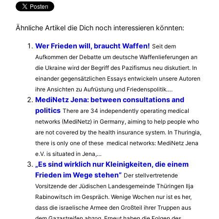
Ähnliche Artikel die Dich noch interessieren könnten:
Wer Frieden will, braucht Waffen!
Seit dem
Aufkommen der Debatte um deutsche Waffenlieferungen an
die Ukraine wird der Begriff des Pazifismus neu diskutiert. In
einander gegensätzlichen Essays entwickeln unsere Autoren
ihre Ansichten zu Aufrüstung und Friedenspolitik….
MediNetz Jena: between consultations and
politics
There are 34 independently operating medical
networks (MediNetz) in Germany, aiming to help people who
are not covered by the health insurance system. In Thuringia,
there is only one of these medical networks: MediNetz Jena
e.V. is situated in Jena,…
„Es sind wirklich nur Kleinigkeiten, die einem
Frieden im Wege stehen”
Der stellvertretende
Vorsitzende der Jüdischen Landesgemeinde Thüringen Ilja
Rabinowitsch im Gespräch. Wenige Wochen nur ist es her,
dass die israelische Armee den Großteil ihrer Truppen aus
dem Gazastreifen abzog. Erneut haben die Folgen des