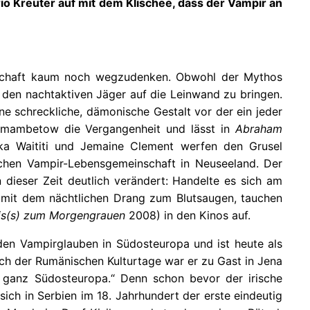
o Kreuter auf mit dem Klischee, dass der Vampir an
andschaft kaum noch wegzudenken. Obwohl der Mythos
 den nachtaktiven Jäger auf die Leinwand zu bringen.
ne schreckliche, dämonische Gestalt vor der ein jeder
ekmambetow die Vergangenheit und lässt in
Abraham
ika Waititi und Jemaine Clement werfen den Grusel
schen Vampir-Lebensgemeinschaft in Neuseeland. Der
dieser Zeit deutlich verändert: Handelte es sich am
 mit dem nächtlichen Drang zum Blutsaugen, tauchen
Bis(s) zum Morgengrauen
2008) in den Kinos auf.
den Vampirglauben in Südosteuropa und ist heute als
ich der Rumänischen Kulturtage war er zu Gast in Jena
n ganz Südosteuropa.“ Denn schon bevor der irische
sich in Serbien im 18. Jahrhundert der erste eindeutig