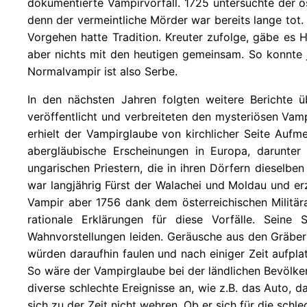
dokumentierte Vampirvorfall. 1725 untersuchte der ö
denn der vermeintliche Mörder war bereits lange tot
Vorgehen hatte Tradition. Kreuter zufolge, gäbe es 
aber nichts mit den heutigen gemeinsam. So konnte j
Normalvampir ist also Serbe.
In den nächsten Jahren folgten weitere Berichte 
veröffentlicht und verbreiteten den mysteriösen Vam
erhielt der Vampirglaube von kirchlicher Seite Aufm
abergläubische Erscheinungen in Europa, darunte
ungarischen Priestern, die in ihren Dörfern dieselb
war langjährig Fürst der Walachei und Moldau und e
Vampir aber 1756 dank dem österreichischen Militära
rationale Erklärungen für diese Vorfälle. Seine
Wahnvorstellungen leiden. Geräusche aus den Gräbern
würden daraufhin faulen und nach einiger Zeit aufpl
So wäre der Vampirglaube bei der ländlichen Bevölke
diverse schlechte Ereignisse an, wie z.B. das Auto,
sich zu der Zeit nicht wehren. Ob er sich für die sch