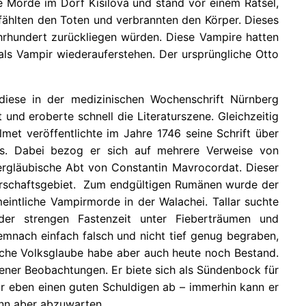
e Morde im Dorf Kisilova und stand vor einem Rätsel,
fählten den Toten und verbrannten den Körper. Dieses
ahrhundert zurückliegen würden. Diese Vampire hatten
als Vampir wiederauferstehen. Der ursprüngliche Otto
diese in der medizinischen Wochenschrift Nürnberg
nd eroberte schnell die Literaturszene. Gleichzeitig
met veröffentlichte im Jahre 1746 seine Schrift über
us. Dabei bezog er sich auf mehrere Verweise von
bergläubische Abt von Constantin Mavrocordat. Dieser
errschaftsgebiet. Zum endgültigen Rumänen wurde der
eintliche Vampirmorde in der Walachei. Tallar suchte
 der strengen Fastenzeit unter Fieberträumen und
emnach einfach falsch und nicht tief genug begraben,
liche Volksglaube habe aber auch heute noch Bestand.
ener Beobachtungen. Er biete sich als Sündenbock für
ir eben einen guten Schuldigen ab – immerhin kann er
dann aber abzuwarten.