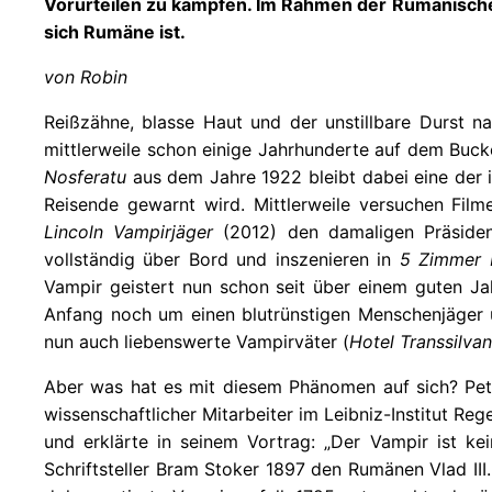
Vorurteilen zu kämpfen. Im Rahmen der Rumänischen
sich Rumäne ist.
von Robin
Reißzähne, blasse Haut und der unstillbare Durst 
mittlerweile schon einige Jahrhunderte auf dem Buck
Nosferatu
aus dem Jahre 1922 bleibt dabei eine der i
Reisende gewarnt wird. Mittlerweile versuchen Fi
Lincoln Vampirjäger
(2012) den damaligen Präsiden
vollständig über Bord und inszenieren in
5 Zimmer 
Vampir geistert nun schon seit über einem guten Ja
Anfang noch um einen blutrünstigen Menschenjäger 
nun auch liebenswerte Vampirväter (
Hotel Transsilvan
Aber was hat es mit diesem Phänomen auf sich? Pete
wissenschaftlicher Mitarbeiter im Leibniz-Institut R
und erklärte in seinem Vortrag: „Der Vampir ist k
Schriftsteller Bram Stoker 1897 den Rumänen Vlad III.