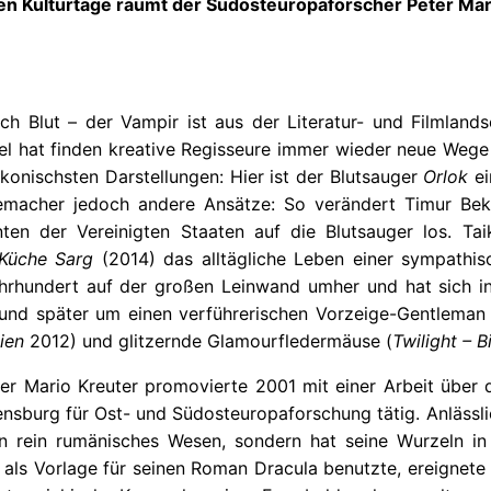
 Kulturtage räumt der Südosteuropaforscher Peter Mari
nach Blut – der Vampir ist aus der Literatur- und Filml
el hat finden kreative Regisseure immer wieder neue Wege
konischsten Darstellungen: Hier ist der Blutsauger
Orlok
ei
lmemacher jedoch andere Ansätze: So verändert Timur B
ten der Vereinigten Staaten auf die Blutsauger los. Ta
Küche Sarg
(2014) das alltägliche Leben einer sympathi
hrhundert auf der großen Leinwand umher und hat sich in 
und später um einen verführerischen Vorzeige-Gentleman
ien
2012) und glitzernde Glamourfledermäuse (
Twilight – 
r Mario Kreuter promovierte 2001 mit einer Arbeit über 
egensburg für Ost- und Südosteuropaforschung tätig. Anlässl
ein rein rumänisches Wesen, sondern hat seine Wurzeln i
 als Vorlage für seinen Roman Dracula benutzte, ereignete 