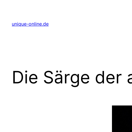
Zum
Inhalt
springen
unique-online.de
Die Särge der