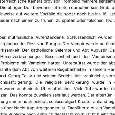
sterreichische Kameralprovisor Frombald mehrere seltsam
. Die übrigen Dorfbewohner öffneten daraufhin sein Grab, p
Hinweise auf weitere Vorfälle die sogar noch bis ins 16. J
eder nach einem zu frühen, zu späten oder falschen Tod 
über mutmaßliche Auferstandene. Schlussendlich wurden 
pirglauben im Rest von Europa. Der Vampir wurde berühmt u
erksamkeit. Der katholische Gelehrte und Abt Augustin Cal
r Hexenverbrennungen, Besessenheit und den Vampirism
en Probleme mit Vampiren hatten. Unterstützt wurde der a
rzählte dem Abt von weiteren Begebenheiten in seinem H
rzt Georg Tallar und seinem Bericht über zahlreiche, verm
 Schlussfolgerung: Die religiöse Bevölkerung würde in
 waren auch nichts Übernatürliches. Viele Tote wurden d
atzen. Das konnte zuweilen sehr laut werden. Der altertüm
rung immer noch beliebt, schlussfolgert Kreuter anhand eig
 das über Nacht kaputtgegangen ist. Tagsüber gibt ein Vamp
lechte Publicity nach Anbruch der Nacht noch rächt bleibt 