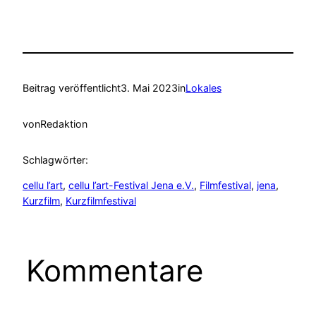
Beitrag veröffentlicht
3. Mai 2023
in
Lokales
von
Redaktion
Schlagwörter:
cellu l’art
, 
cellu l’art-Festival Jena e.V.
, 
Filmfestival
, 
jena
, 
Kurzfilm
, 
Kurzfilmfestival
Kommentare