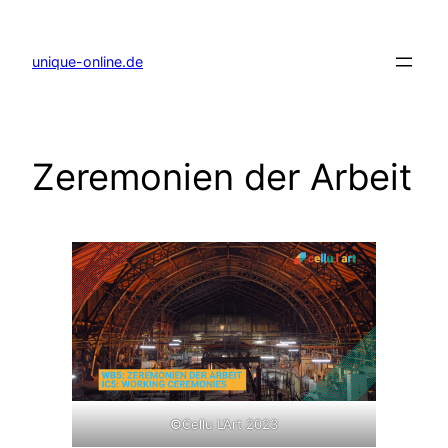
Zum
Inhalt
springen
unique-online.de
Zeremonien der Arbeit
©
Cellu L’Art 2023