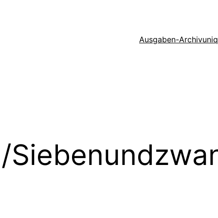
Ausgaben-Archiv
uni
/Siebenundzwan