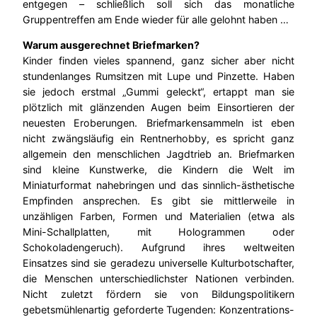
entgegen
– schließlich soll sich das monatliche
Gruppentreffen am Ende wieder für alle gelohnt haben …
Warum ausgerechnet Briefmarken?
Kinder finden vieles spannend, ganz sicher aber nicht
stundenlanges Rumsitzen mit Lupe und Pinzette. Haben
sie jedoch erstmal „Gummi geleckt“, ertappt man sie
plötzlich mit glänzenden Augen beim Einsortieren der
neuesten Eroberungen. Briefmarkensammeln ist eben
nicht zwängsläufig ein Rentnerhobby, es spricht ganz
allgemein den menschlichen Jagdtrieb an. Briefmarken
sind kleine Kunstwerke, die Kindern die Welt im
Miniaturformat nahebringen und das sinnlich-ästhetische
Empfinden ansprechen. Es gibt sie mittlerweile in
unzähligen Farben, Formen und Materialien (etwa als
Mini-Schallplatten, mit Hologrammen oder
Schokoladengeruch). Aufgrund ihres weltweiten
Einsatzes sind sie geradezu universelle Kulturbotschafter,
die Menschen unterschiedlichster Nationen verbinden.
Nicht zuletzt fördern sie von Bildungspolitikern
gebetsmühlenartig geforderte Tugenden: Konzentrations-