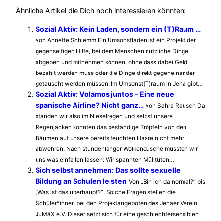
Ähnliche Artikel die Dich noch interessieren könnten:
Sozial Aktiv: Kein Laden, sondern ein (T)Raum …
von Annette Schlemm Ein Umsonstladen ist ein Projekt der
gegenseitigen Hilfe, bei dem Menschen nützliche Dinge
abgeben und mitnehmen können, ohne dass dabei Geld
bezahlt werden muss oder die Dinge direkt gegeneinander
getauscht werden müssen. Im Umsonst(T)raum in Jena gibt…
Sozial Aktiv: Volamos juntos – Eine neue
spanische Airline? Nicht ganz…
von Sahra Rausch Da
standen wir also im Nieselregen und selbst unsere
Regenjacken konnten das beständige Tröpfeln von den
Bäumen auf unsere bereits feuchten Haare nicht mehr
abwehren. Nach stundenlanger Wolkendusche mussten wir
uns was einfallen lassen: Wir spannten Mülltüten…
Sich selbst annehmen: Das sollte sexuelle
Bildung an Schulen leisten
Von „Bin ich da normal?“ bis
„Was ist das überhaupt?“: Solche Fragen stellen die
Schüler*innen bei den Projektangeboten des Jenaer Verein
JuMäX e.V. Dieser setzt sich für eine geschlechtersensiblen