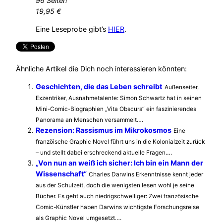
96 Seiten
19,95 €
Eine Leseprobe gibt’s
HIER
.
Ähnliche Artikel die Dich noch interessieren könnten:
Geschichten, die das Leben schreibt
Außenseiter,
Exzentriker, Ausnahmetalente: Simon Schwartz hat in seinen
Mini-Comic-Biographien „Vita Obscura“ ein faszinierendes
Panorama an Menschen versammelt….
Rezension: Rassismus im Mikrokosmos
Eine
franzöische Graphic Novel führt uns in die Kolonialzeit zurück
– und stellt dabei erschreckend aktuelle Fragen….
„Von nun an weiß ich sicher: Ich bin ein Mann der
Wissenschaft“
Charles Darwins Erkenntnisse kennt jeder
aus der Schulzeit, doch die wenigsten lesen wohl je seine
Bücher. Es geht auch niedrigschwelliger: Zwei französische
Comic-Künstler haben Darwins wichtigste Forschungsreise
als Graphic Novel umgesetzt….