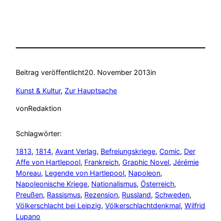
Beitrag veröffentlicht
20. November 2013
in
Kunst & Kultur
, 
Zur Hauptsache
von
Redaktion
Schlagwörter:
1813
, 
1814
, 
Avant Verlag
, 
Befreiungskriege
, 
Comic
, 
Der
Affe von Hartlepool
, 
Frankreich
, 
Graphic Novel
, 
Jérémie
Moreau
, 
Legende von Hartlepool
, 
Napoleon
, 
Napoleonische Kriege
, 
Nationalismus
, 
Österreich
, 
Preußen
, 
Rassismus
, 
Rezension
, 
Russland
, 
Schweden
, 
Völkerschlacht bei Leipzig
, 
Völkerschlachtdenkmal
, 
Wilfrid
Lupano