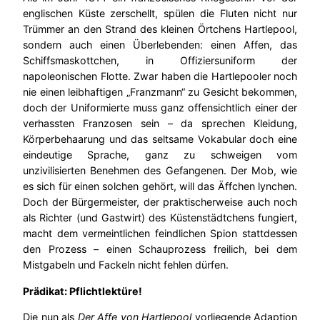
englischen Küste zerschellt, spülen die Fluten nicht nur
Trümmer an den Strand des kleinen Örtchens Hartlepool,
sondern auch einen Überlebenden: einen Affen, das
Schiffsmaskottchen, in Offiziersuniform der
napoleonischen Flotte. Zwar haben die Hartlepooler noch
nie einen leibhaftigen „Franzmann“ zu Gesicht bekommen,
doch der Uniformierte muss ganz offensichtlich einer der
verhassten Franzosen sein – da sprechen Kleidung,
Körperbehaarung und das seltsame Vokabular doch eine
eindeutige Sprache, ganz zu schweigen vom
unzivilisierten Benehmen des Gefangenen. Der Mob, wie
es sich für einen solchen gehört, will das Äffchen lynchen.
Doch der Bürgermeister, der praktischerweise auch noch
als Richter (und Gastwirt) des Küstenstädtchens fungiert,
macht dem vermeintlichen feindlichen Spion stattdessen
den Prozess – einen Schauprozess freilich, bei dem
Mistgabeln und Fackeln nicht fehlen dürfen.
Prädikat: Pflichtlektüre!
Die nun als
Der Affe von Hartlepool
vorliegende Adaption