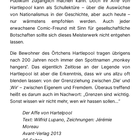
Publikum zugänglich machen kann. Doch ihr
Affe von
Hartlepool
kann als Schullektüre – über die Auswüchse
von Nationalismus in der Geschichte, aber auch heute –
nur wärmstens empfohlen werden. Auch jeder
erwachsene Comic-Freund mit Sinn für gesellschaftliche
Botschaften sollte sich dieses Meisterwerk nicht entgehen
lassen.
Die Bewohner des Örtchens Hartlepool tragen übrigens
nach 200 Jahren noch immer den Spottnamen „monkey
hangers“. Das eigentlich Zeitlose an der Legende von
Hartlepool ist aber die Erkenntnis, dass wir uns allzu oft
blenden lassen: von der Grenzziehung zwischen ‚Die’ und
‚Wir’ – zwischen Eigenem und Fremdem. Überaus treffend
heißt es darum auch im Nachwort: „Grenzen sind wichtig.
Sonst wissen wir nicht mehr, wen wir hassen sollen…“
Der Affe von Hartelpool
Text: Wilfrid Lupano
, Zeichnungen: Jérémie
Moreau
Avant-Verlag 2013