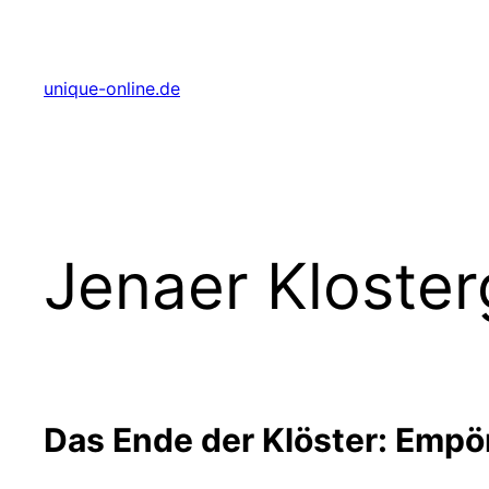
Zum
Inhalt
springen
unique-online.de
Jenaer Klosterg
Das Ende der Klöster: Empö