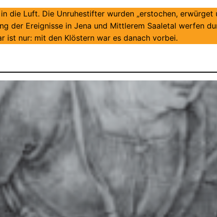
n die Luft. Die Unruhestifter wurden „erstochen, erwürget u
g der Ereignisse in Jena und Mittlerem Saaletal werfen dur
r ist nur: mit den Klöstern war es danach vorbei.