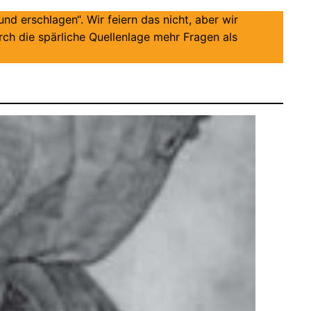
nd erschlagen“. Wir feiern das nicht, aber wir
ch die spärliche Quellenlage mehr Fragen als