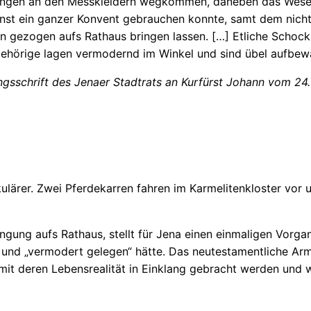
, Spangen an den Messkleidern wegkommen, daneben das Wes
st ein ganzer Konvent gebrauchen konnte, samt dem nicht b
 gezogen aufs Rathaus bringen lassen. […] Etliche Schoc
gehörige lagen vermodernd im Winkel und sind übel aufbew
ngsschrift des Jenaer Stadtrats an Kurfürst Johann vom 24
kulärer. Zwei Pferdekarren fahren im Karmelitenkloster vo
gung aufs Rathaus, stellt für Jena einen einmaligen Vorga
 und „vermodert gelegen“ hätte. Das neutestamentliche Ar
ht mit deren Lebensrealität in Einklang gebracht werden und 