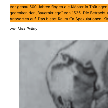
Vor genau 500 Jahren flogen die Klöster in Thüringen i
gedenken der „Bauernkriege“ von 1525. Die Betrachtun
Antworten auf. Das bietet Raum für Spekulationen. Kla
von Max Pellny