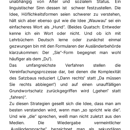
unabhängig von Alter und sozialem Status. Ein
linguistischer Sinn dessen ist schwer festzustellen. Die
Idee, Höflichkeitsformen seien schwerer zu verstehen,
hält sich aber ebenso gut wie die Idee „Wauwau“ sei ein
einfacheres Wort als „Hund“. (Beides Quatsch: Entweder
kenne ich ein Wort oder nicht. Und ob ich mit
Lehrbüchern Deutsch lerne oder zunächst einmal
gezwungen bin mit den Formularen der Ausländerbehörde
klarzukommen: Der „Sie“-Form begegnet man wohl
häufiger als dem „Du“).
Das umfangreichste Verfahren stellen die
Vereinfachungsprozesse dar, bei denen die Komplexität
des Satzbaus reduziert („Dann rechts“ statt „Da müssen
Sie rechts abbiegen“) und auf einen unauffälligen
Grundwortschatz zurückgegriffen wird („gehen“ statt
„fahren)“.
Zu diesen Strategien gesellt sich die Idee, dass man am
besten verstanden wird, wenn man „so spricht wie die“.
Und wie „die“ sprechen, weiß man nicht zuletzt aus den
Medien. Die Wiedergabe vermeintlicher
„Ausländersprache” bezeichnet man als sekundären