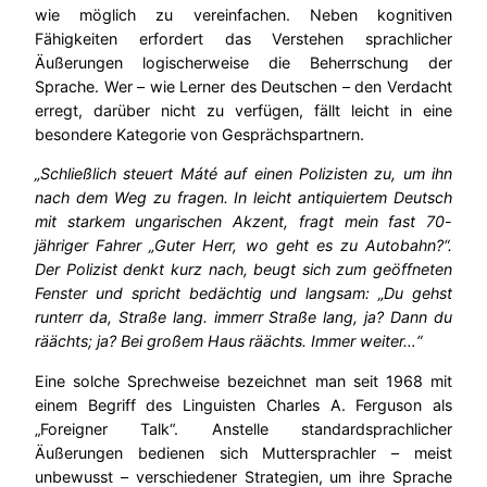
wie möglich zu vereinfachen. Neben kognitiven
Fähigkeiten erfordert das Verstehen sprachlicher
Äußerungen logischerweise die Beherrschung der
Sprache. Wer – wie Lerner des Deutschen – den Verdacht
erregt, darüber nicht zu verfügen, fällt leicht in eine
besondere Kategorie von Gesprächspartnern.
„Schließlich steuert Máté auf einen Polizisten zu, um ihn
nach dem Weg zu fragen. In leicht antiquiertem Deutsch
mit starkem ungarischen Akzent, fragt mein fast 70-
jähriger Fahrer „Guter Herr, wo geht es zu Autobahn?“.
Der Polizist denkt kurz nach, beugt sich zum geöffneten
Fenster und spricht bedächtig und langsam: „Du gehst
runterr da, Straße lang. immerr Straße lang, ja? Dann du
räächts; ja? Bei großem Haus räächts. Immer weiter…“
Eine solche Sprechweise bezeichnet man seit 1968 mit
einem Begriff des Linguisten Charles A. Ferguson als
„Foreigner Talk“. Anstelle standardsprachlicher
Äußerungen bedienen sich Muttersprachler – meist
unbewusst – verschiedener Strategien, um ihre Sprache