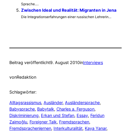
Sprache….
Zwischen Ideal und Realität: Migranten in Jena
Die Integrationserfahrungen einer russischen Lehrerin…
Beitrag veröffentlicht
9. August 2010
in
Interviews
von
Redaktion
Schlagwörter:
Alltagsrassismus
, 
Ausländer
, 
Ausländersprache
, 
Babysprache
, 
Babytalk
, 
Charles a. Ferguson
, 
Diskriminierung
, 
Erkan und Stefan
, 
Essay
, 
Feridun
Zaimoğlu
, 
Foreigner Talk
, 
Fremdsprachen
, 
Fremdsprachenlernen
, 
Interkulturalität
, 
Kaya Yanar
, 