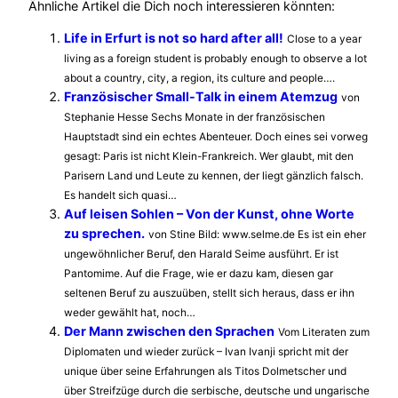
Ähnliche Artikel die Dich noch interessieren könnten:
Life in Erfurt is not so hard after all!
Close to a year
living as a foreign student is probably enough to observe a lot
about a country, city, a region, its culture and people….
Französischer Small-Talk in einem Atemzug
von
Stephanie Hesse Sechs Monate in der französischen
Hauptstadt sind ein echtes Abenteuer. Doch eines sei vorweg
gesagt: Paris ist nicht Klein-Frankreich. Wer glaubt, mit den
Parisern Land und Leute zu kennen, der liegt gänzlich falsch.
Es handelt sich quasi…
Auf leisen Sohlen – Von der Kunst, ohne Worte
zu sprechen.
von Stine Bild: www.selme.de Es ist ein eher
ungewöhnlicher Beruf, den Harald Seime ausführt. Er ist
Pantomime. Auf die Frage, wie er dazu kam, diesen gar
seltenen Beruf zu auszuüben, stellt sich heraus, dass er ihn
weder gewählt hat, noch…
Der Mann zwischen den Sprachen
Vom Literaten zum
Diplomaten und wieder zurück – Ivan Ivanji spricht mit der
unique über seine Erfahrungen als Titos Dolmetscher und
über Streifzüge durch die serbische, deutsche und ungarische