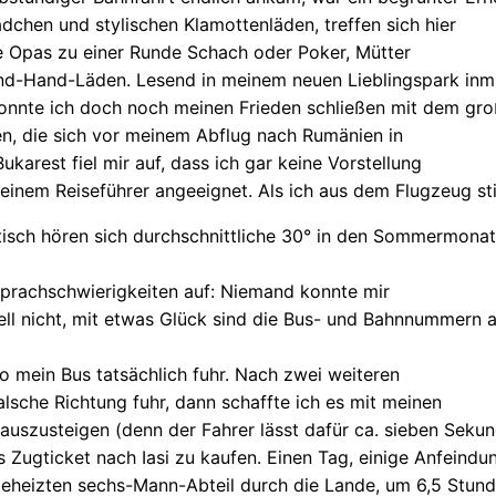
chen und stylischen Klamottenläden, treffen sich hier
e Opas zu einer Runde Schach oder Poker, Mütter
nd-Hand-Läden. Lesend in meinem neuen Lieblingspark inm
, konnte ich doch noch meinen Frieden schließen mit dem gr
en, die sich vor meinem Abflug nach Rumänien in
karest fiel mir auf, dass ich gar keine Vorstellung
 einem Reiseführer angeeignet. Als ich aus dem Flugzeug stie
retisch hören sich durchschnittliche 30° in den Sommermon
 Sprachschwierigkeiten auf: Niemand konnte mir
erell nicht, mit etwas Glück sind die Bus- und Bahnnummer
o mein Bus tatsächlich fuhr. Nach zwei weiteren
falsche Richtung fuhr, dann schaffte ich es mit meinen
e auszusteigen (denn der Fahrer lässt dafür ca. sieben Seku
Zugticket nach Iasi zu kaufen. Einen Tag, einige Anfeind
fgeheizten sechs-Mann-Abteil durch die Lande, um 6,5 Stun