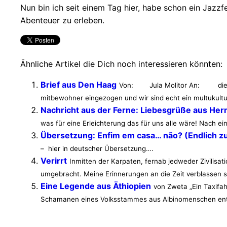
Nun bin ich seit einem Tag hier, habe schon ein Jazzf
Abenteuer zu erleben.
Ähnliche Artikel die Dich noch interessieren könnten:
Brief aus Den Haag
Von: Jula Molitor An: die lieb
mitbewohner eingezogen und wir sind echt ein multukultu
Nachricht aus der Ferne: Liebesgrüße aus He
was für eine Erleichterung das für uns alle wäre! Nach ei
Übersetzung: Enfim em casa… não? (Endlich z
– hier in deutscher Übersetzung….
Verirrt
Inmitten der Karpaten, fernab jedweder Zivilisat
umgebracht. Meine Erinnerungen an die Zeit verblassen sc
Eine Legende aus Äthiopien
von Zweta „Ein Taxifah
Schamanen eines Volksstammes aus Albinomenschen entst