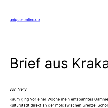
Zum
Inhalt
springen
unique-online.de
Brief aus Kra
von Nelly
Kaum ging vor einer Woche mein entspanntes Gammelse
Kulturstadt direkt an der moldawischen Grenze. Scho