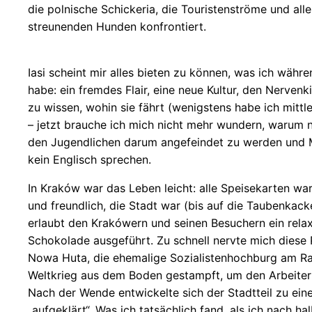
die polnische Schickeria, die Touristenströme und al
streunenden Hunden konfrontiert.
Iasi scheint mir alles bieten zu können, was ich wä
habe: ein fremdes Flair, eine neue Kultur, den Nervenk
zu wissen, wohin sie fährt (wenigstens habe ich mittl
– jetzt brauche ich mich nicht mehr wundern, warum 
den Jugendlichen darum angefeindet zu werden und Me
kein Englisch sprechen.
In Kraków war das Leben leicht: alle Speisekarten wa
und freundlich, die Stadt war (bis auf die Taubenkac
erlaubt den Krakówern und seinen Besuchern ein relax
Schokolade ausgeführt. Zu schnell nervte mich diese 
Nowa Huta, die ehemalige Sozialistenhochburg am 
Weltkrieg aus dem Boden gestampft, um den Arbeite
Nach der Wende entwickelte sich der Stadtteil zu eine
„aufgeklärt“. Was ich tatsächlich fand, als ich nach h