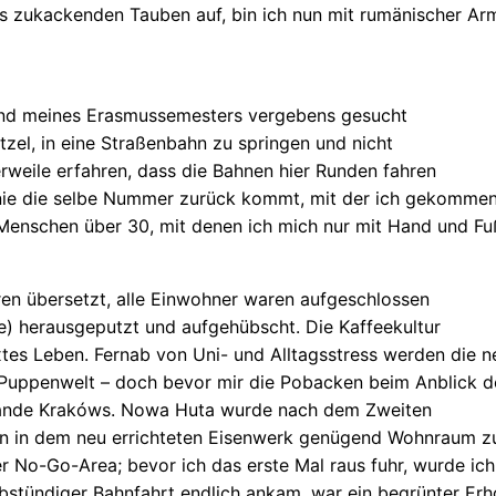
les zukackenden Tauben auf, bin ich nun mit rumänischer A
hrend meines Erasmussemesters vergebens gesucht
itzel, in eine Straßenbahn zu springen und nicht
erweile erfahren, dass die Bahnen hier Runden fahren
nie die selbe Nummer zurück kommt, mit der ich gekommen 
nschen über 30, mit denen ich mich nur mit Hand und Fuß 
ren übersetzt, alle Einwohner waren aufgeschlossen
ke) herausgeputzt und aufgehübscht. Die Kaffeekultur
tes Leben. Fernab von Uni- und Alltagsstress werden die n
Puppenwelt – doch bevor mir die Pobacken beim Anblick der 
Rande Krakóws. Nowa Huta wurde nach dem Zweiten
rn in dem neu errichteten Eisenwerk genügend Wohnraum z
r No-Go-Area; bevor ich das erste Mal raus fuhr, wurde ich 
albstündiger Bahnfahrt endlich ankam, war ein begrünter Erh