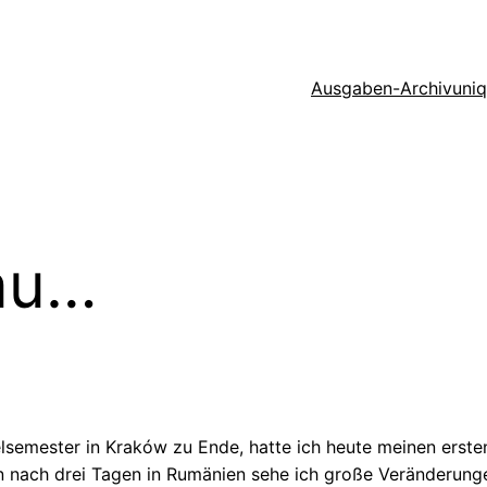
Ausgaben-Archiv
uni
kau…
mester in Kraków zu Ende, hatte ich heute meinen ersten A
n nach drei Tagen in Rumänien sehe ich große Veränderunge