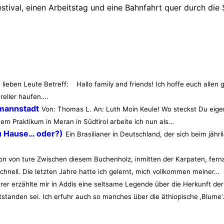
estival, einen Arbeitstag und eine Bahnfahrt quer durch die 
en Leute Betreff: Hallo family and friends! Ich hoffe euch allen 
reller haufen….
rmannstadt
Von: Thomas L. An: Luth Moin Keule! Wo steckst Du eigen
nem Praktikum in Meran in Südtirol arbeite ich nun als…
u Hause… oder?)
Ein Brasilianer in Deutschland, der sich beim jähr
ion von ture Zwischen diesem Buchenholz, inmitten der Karpaten, fernab
hnell. Die letzten Jahre hatte ich gelernt, mich vollkommen meiner…
rer erzählte mir in Addis eine seltsame Legende über die Herkunft der
anden sei. Ich erfuhr auch so manches über die äthiopische ‚Blume