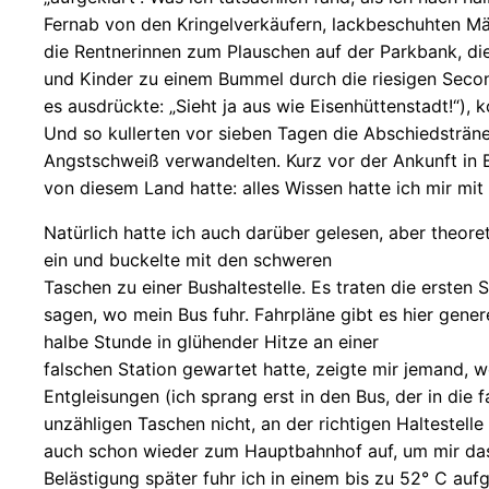
Fernab von den Kringelverkäufern, lackbeschuhten Mäd
die Rentnerinnen zum Plauschen auf der Parkbank, di
und Kinder zu einem Bummel durch die riesigen Seco
es ausdrückte: „Sieht ja aus wie Eisenhüttenstadt!“)
Und so kullerten vor sieben Tagen die Abschiedsträn
Angstschweiß verwandelten. Kurz vor der Ankunft in Bu
von diesem Land hatte: alles Wissen hatte ich mir mit
Natürlich hatte ich auch darüber gelesen, aber theo
ein und buckelte mit den schweren
Taschen zu einer Bushaltestelle. Es traten die ersten
sagen, wo mein Bus fuhr. Fahrpläne gibt es hier gen
halbe Stunde in glühender Hitze an einer
falschen Station gewartet hatte, zeigte mir jemand, w
Entgleisungen (ich sprang erst in den Bus, der in die 
unzähligen Taschen nicht, an der richtigen Haltestell
auch schon wieder zum Hauptbahnhof auf, um mir das 
Belästigung später fuhr ich in einem bis zu 52° C au