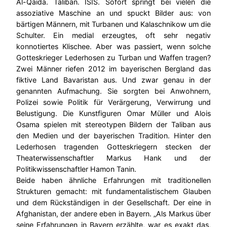
Al-Qaida. Taliban. ISIS. Sofort springt bei vielen die
assoziative Maschine an und spuckt Bilder aus: von
bärtigen Männern, mit Turbanen und Kalaschnikow um die
Schulter. Ein medial erzeugtes, oft sehr negativ
konnotiertes Klischee. Aber was passiert, wenn solche
Gotteskrieger Lederhosen zu Turban und Waffen tragen?
Zwei Männer riefen 2012 im bayerischen Bergland das
fiktive Land Bavaristan aus. Und zwar genau in der
genannten Aufmachung. Sie sorgten bei Anwohnern,
Polizei sowie Politik für Verärgerung, Verwirrung und
Belustigung. Die Kunstfiguren Omar Müller und Alois
Osama spielen mit stereotypen Bildern der Taliban aus
den Medien und der bayerischen Tradition. Hinter den
Lederhosen tragenden Gotteskriegern stecken der
Theaterwissenschaftler Markus Hank und der
Politikwissenschaftler Hamon Tanin.
Beide haben ähnliche Erfahrungen mit traditionellen
Strukturen gemacht: mit fundamentalistischem Glauben
und dem Rückständigen in der Gesellschaft. Der eine in
Afghanistan, der andere eben in Bayern. „Als Markus über
seine Erfahrungen in Bayern erzählte, war es exakt das,