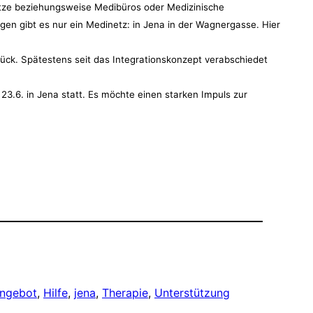
tze beziehungsweise Medibüros oder Medizinische
en gibt es nur ein Medinetz: in Jena in der Wagnergasse. Hier
ück. Spätestens seit das Integrationskonzept verabschiedet
23.6. in Jena statt. Es möchte einen starken Impuls zur
angebot
, 
Hilfe
, 
jena
, 
Therapie
, 
Unterstützung