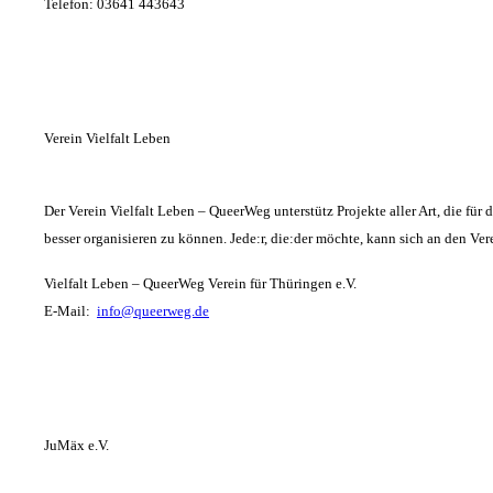
Telefon: 03641 443643
Verein Vielfalt Leben
Der Verein Vielfalt Leben – QueerWeg unterstütz Projekte aller Art, die f
besser organisieren zu können. Jede:r, die:der möchte, kann sich an den Ve
Vielfalt Leben – QueerWeg Verein für Thüringen e.V.
E-Mail:
info@queerweg.de
JuMäx e.V.