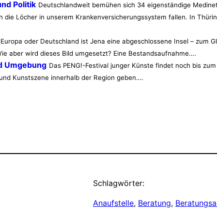
nd Politik
Deutschlandweit bemühen sich 34 eigenständige Medine
h die Löcher in unserem Krankenversicherungssystem fallen. In Thüring
uropa oder Deutschland ist Jena eine abgeschlossene Insel – zum Gl
 Wie aber wird dieses Bild umgesetzt? Eine Bestandsaufnahme….
und Umgebung
Das PENG!-Festival junger Künste findet noch bis zum 
- und Kunstszene innerhalb der Region geben….
Schlagwörter:
Anaufstelle
, 
Beratung
, 
Beratungs