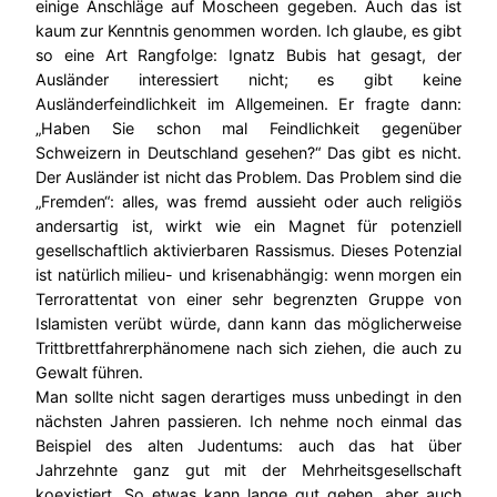
einige Anschläge auf Moscheen gegeben. Auch das ist
kaum zur Kenntnis genommen worden. Ich glaube, es gibt
so eine Art Rangfolge: Ignatz Bubis hat gesagt, der
Ausländer interessiert nicht; es gibt keine
Ausländerfeindlichkeit im Allgemeinen. Er fragte dann:
„Haben Sie schon mal Feindlichkeit gegenüber
Schweizern in Deutschland gesehen?“ Das gibt es nicht.
Der Ausländer ist nicht das Problem. Das Problem sind die
„Fremden“: alles, was fremd aussieht oder auch religiös
andersartig ist, wirkt wie ein Magnet für potenziell
gesellschaftlich aktivierbaren Rassismus. Dieses Potenzial
ist natürlich milieu- und krisenabhängig: wenn morgen ein
Terrorattentat von einer sehr begrenzten Gruppe von
Islamisten verübt würde, dann kann das möglicherweise
Trittbrettfahrerphänomene nach sich ziehen, die auch zu
Gewalt führen.
Man sollte nicht sagen derartiges muss unbedingt in den
nächsten Jahren passieren. Ich nehme noch einmal das
Beispiel des alten Judentums: auch das hat über
Jahrzehnte ganz gut mit der Mehrheitsgesellschaft
koexistiert. So etwas kann lange gut gehen, aber auch