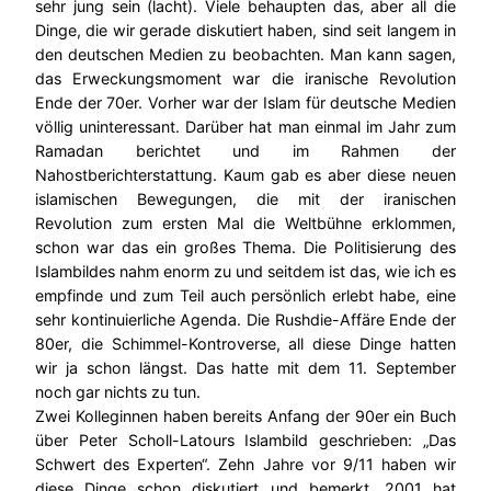
sehr jung sein (lacht). Viele behaupten das, aber all die
Dinge, die wir gerade diskutiert haben, sind seit langem in
den deutschen Medien zu beobachten. Man kann sagen,
das Erweckungsmoment war die iranische Revolution
Ende der 70er. Vorher war der Islam für deutsche Medien
völlig uninteressant. Darüber hat man einmal im Jahr zum
Ramadan berichtet und im Rahmen der
Nahostberichterstattung. Kaum gab es aber diese neuen
islamischen Bewegungen, die mit der iranischen
Revolution zum ersten Mal die Weltbühne erklommen,
schon war das ein großes Thema. Die Politisierung des
Islambildes nahm enorm zu und seitdem ist das, wie ich es
empfinde und zum Teil auch persönlich erlebt habe, eine
sehr kontinuierliche Agenda. Die Rushdie-Affäre Ende der
80er, die Schimmel-Kontroverse, all diese Dinge hatten
wir ja schon längst. Das hatte mit dem 11. September
noch gar nichts zu tun.
Zwei Kolleginnen haben bereits Anfang der 90er ein Buch
über Peter Scholl-Latours Islambild geschrieben: „Das
Schwert des Experten“. Zehn Jahre vor 9/11 haben wir
diese Dinge schon diskutiert und bemerkt. 2001 hat