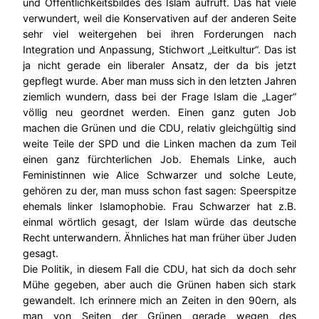
und Öffentlichkeitsbildes des Islam aufruft. Das hat viele
verwundert, weil die Konservativen auf der anderen Seite
sehr viel weitergehen bei ihren Forderungen nach
Integration und Anpassung, Stichwort „Leitkultur“. Das ist
ja nicht gerade ein liberaler Ansatz, der da bis jetzt
gepflegt wurde. Aber man muss sich in den letzten Jahren
ziemlich wundern, dass bei der Frage Islam die „Lager“
völlig neu geordnet werden. Einen ganz guten Job
machen die Grünen und die CDU, relativ gleichgültig sind
weite Teile der SPD und die Linken machen da zum Teil
einen ganz fürchterlichen Job. Ehemals Linke, auch
Feministinnen wie Alice Schwarzer und solche Leute,
gehören zu der, man muss schon fast sagen: Speerspitze
ehemals linker Islamophobie. Frau Schwarzer hat z.B.
einmal wörtlich gesagt, der Islam würde das deutsche
Recht unterwandern. Ähnliches hat man früher über Juden
gesagt.
Die Politik, in diesem Fall die CDU, hat sich da doch sehr
Mühe gegeben, aber auch die Grünen haben sich stark
gewandelt. Ich erinnere mich an Zeiten in den 90ern, als
man von Seiten der Grünen gerade wegen des