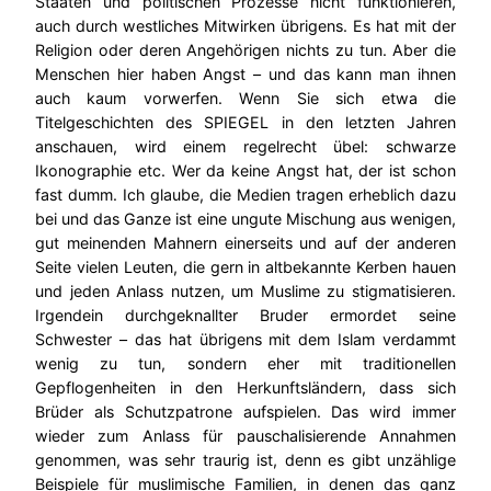
Staaten und politischen Prozesse nicht funktionieren,
auch durch westliches Mitwirken übrigens. Es hat mit der
Religion oder deren Angehörigen nichts zu tun. Aber die
Menschen hier haben Angst – und das kann man ihnen
auch kaum vorwerfen. Wenn Sie sich etwa die
Titelgeschichten des SPIEGEL in den letzten Jahren
anschauen, wird einem regelrecht übel: schwarze
Ikonographie etc. Wer da keine Angst hat, der ist schon
fast dumm. Ich glaube, die Medien tragen erheblich dazu
bei und das Ganze ist eine ungute Mischung aus wenigen,
gut meinenden Mahnern einerseits und auf der anderen
Seite vielen Leuten, die gern in altbekannte Kerben hauen
und jeden Anlass nutzen, um Muslime zu stigmatisieren.
Irgendein durchgeknallter Bruder ermordet seine
Schwester – das hat übrigens mit dem Islam verdammt
wenig zu tun, sondern eher mit traditionellen
Gepflogenheiten in den Herkunftsländern, dass sich
Brüder als Schutzpatrone aufspielen. Das wird immer
wieder zum Anlass für pauschalisierende Annahmen
genommen, was sehr traurig ist, denn es gibt unzählige
Beispiele für muslimische Familien, in denen das ganz