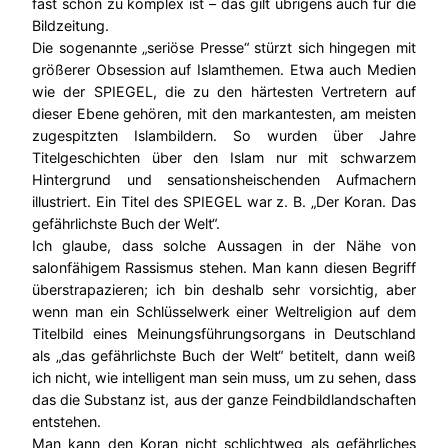
fast schon zu komplex ist – das gilt übrigens auch für die
Bildzeitung.
Die sogenannte „seriöse Presse“ stürzt sich hingegen mit
größerer Obsession auf Islamthemen. Etwa auch Medien
wie der SPIEGEL, die zu den härtesten Vertretern auf
dieser Ebene gehören, mit den markantesten, am meisten
zugespitzten Islambildern. So wurden über Jahre
Titelgeschichten über den Islam nur mit schwarzem
Hintergrund und sensationsheischenden Aufmachern
illustriert. Ein Titel des SPIEGEL war z. B. „Der Koran. Das
gefährlichste Buch der Welt“.
Ich glaube, dass solche Aussagen in der Nähe von
salonfähigem Rassismus stehen. Man kann diesen Begriff
überstrapazieren; ich bin deshalb sehr vorsichtig, aber
wenn man ein Schlüsselwerk einer Weltreligion auf dem
Titelbild eines Meinungsführungsorgans in Deutschland
als „das gefährlichste Buch der Welt“ betitelt, dann weiß
ich nicht, wie intelligent man sein muss, um zu sehen, dass
das die Substanz ist, aus der ganze Feindbildlandschaften
entstehen.
Man kann den Koran nicht schlichtweg als gefährliches