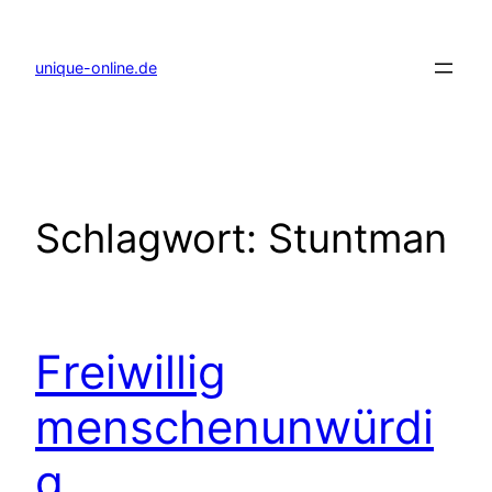
Zum
Inhalt
springen
unique-online.de
Schlagwort:
Stuntman
Freiwillig
menschenunwürdi
g