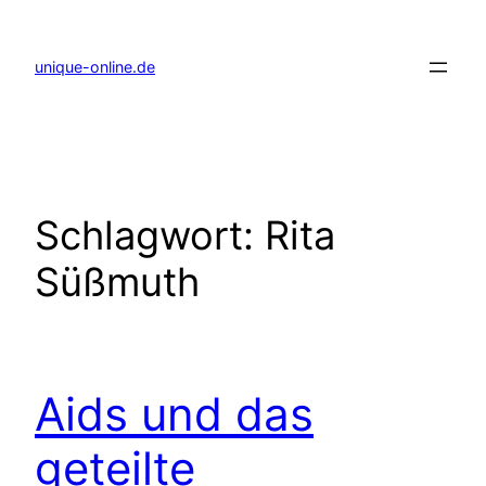
Zum
Inhalt
springen
unique-online.de
Schlagwort:
Rita
Süßmuth
Aids und das
geteilte