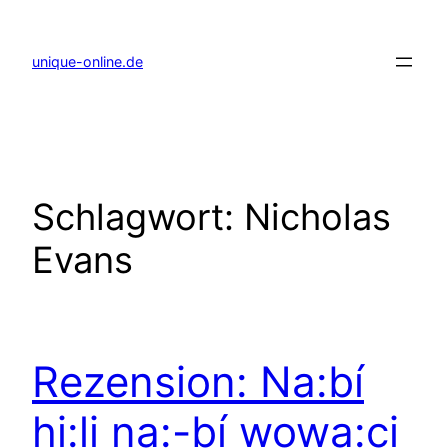
Zum
Inhalt
springen
unique-online.de
Schlagwort:
Nicholas
Evans
Rezension: Na:bí
hi:li na:-bí wowa:ci