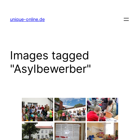
Zum
Inhalt
springen
unique-online.de
Images tagged
"Asylbewerber"