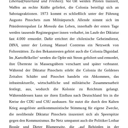
Libertad
(Vaterland und Freiheit)
. Vor Ort werden Piloten trainiert,
Waffen an rechte Kräfte geliefert, die Colonia beteiligt sich an
Sabotageaktionen. 1973 kommt es schließlich unter der Führung
Augusto Pinochets zum Militärputsch. Allende nimmt sich im
Präsidentenpalast
La Moneda
das Leben, innerhalb der ersten Tage
werden tausende Regimegegner:innen verhaftet, im Laufe der Diktatur
fast 4.000 ermordet. Dafür errichtet der chilenische Geheimdienst,
DINA
, unter der Leitung Manuel Contreras ein Netzwerk von
Folterstätten. Zu den Bekanntesten gehört auch die Colonia Dignidad.
Im ‚Kartoffelkeller‘ werden die Opfer mit Strom gefoltert und ermordet,
ihre Überreste in Massengräbern verscharrt und später verbrannt.
Während der Diktatur Pinochets erlebt die Colonia ihr Goldenes
Zeitalter. Schäfer und Pinochet handeln ein Abkommen, das
infrastrukturelle, wirtschaftliche und militärische Zusammenarbeit
festlegt, aus, wodurch die Kolonie zu Reichtum gelangt.
Währenddessen kann sie ihren Einfluss nach Deutschland bis in die
Kreise der CDU und CSU ausbauen. Sie nutzt die durch den Kalten
Krieg ausgelöste antikommunistische Stimmung für eigene Zwecke,
die neoliberale Diktatur Pinochets inszeniert sich als Speerspitze
gegen den Kommunismus. Ihr Netz umspannt auch die Politiker Lothar
Bossle und Dieter Blumenwitz, die „auf Behörden in der