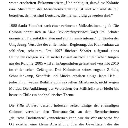
woran er scheitert. Er kommentiert: „Und richtig ist, dass diese Kolonie
eine Musterfarm der Menschenverachtung ist und wir sind da mit
betroffen, denn es sind Deutsche, die hier schuldig geworden sind.“
1988 dankt Pinochet nach einer verlorenen Volksabstimmung ab. Die
Colonia nennt sich in
Villa Baviera
(bayrisches Dorf)
um
.
Schäfer
organisiert Freizeitaktivitäten und ein „Intensivinternat“ für Kinder der
Umgebung. Versuche der chilenischen Regierung, das Krankenhaus zu
schließen, scheitern. Erst 1997 flüchtet Schäfer aufgrund eines
Haftbefehls wegen sexualisierter Gewalt an zwei chilenischen Jungen
aus der Kolonie. 2005 wird er in Argentinien gefasst und verstirbt 2010
im chilenischen Gefängnis. Drei Kolonisten seines engsten Zirkels,
Schnellenkamp, Schaffrik und Mücke erhalten einige Jahre Haft –
jedoch nur wegen Beihilfe zum sexuellen Missbrauch, nicht wegen
Mordes. Die Aufklärung der Verbrechen der Militärdiktatur bleibt bis
heute in Chile ein hochpolitisches Thema.
Die
Villa Baviera
besteht indessen weiter. Einige der ehemaligen
Colonos verwalten den Tourismus-Ort, an dem Besucher:innen
„deutsche Traditionen“ kennenlernen kann, wie die Website wirbt. Vor
Ort existiert eine kleine Ausstellung über die Gewalttaten, die die