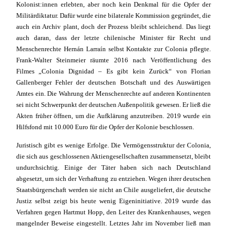
Kolonist:innen erlebten, aber noch kein Denkmal für die Opfer der
Militärdiktatur. Dafür wurde eine bilaterale Kommission gegründet, die
auch ein Archiv plant, doch der Prozess bleibt schleichend. Das liegt
auch daran, dass der letzte chilenische Minister für Recht und
Menschenrechte Hernán Larraín selbst Kontakte zur Colonia pflegte.
Frank-Walter Steinmeier räumte 2016 nach Veröffentlichung des
Filmes „Colonia Dignidad – Es gibt kein Zurück“ von Florian
Gallenberger Fehler der deutschen Botschaft und des Auswärtigen
Amtes ein. Die Wahrung der Menschenrechte auf anderen Kontinenten
sei nicht Schwerpunkt der deutschen Außenpolitik gewesen. Er ließ die
Akten früher öffnen, um die Aufklärung anzutreiben. 2019 wurde ein
Hilfsfond mit 10.000 Euro für die Opfer der Kolonie beschlossen.
Juristisch gibt es wenige Erfolge. Die Vermögensstruktur der Colonia,
die sich aus geschlossenen Aktiengesellschaften zusammensetzt, bleibt
undurchsichtig. Einige der Täter haben sich nach Deutschland
abgesetzt, um sich der Verhaftung zu entziehen. Wegen ihrer deutschen
Staatsbürgerschaft werden sie nicht an Chile ausgeliefert, die deutsche
Justiz selbst zeigt bis heute wenig Eigeninitiative. 2019 wurde das
Verfahren gegen Hartmut Hopp, den Leiter des Krankenhauses, wegen
mangelnder Beweise eingestellt. Letztes Jahr im November ließ man