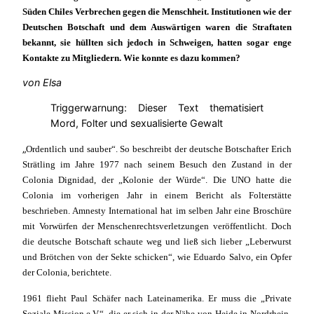
Süden Chiles Verbrechen gegen die Menschheit. Institutionen wie der
Deutschen Botschaft und dem Auswärtigen waren die Straftaten
bekannt, sie hüllten sich jedoch in Schweigen, hatten sogar enge
Kontakte zu Mitgliedern. Wie konnte es dazu kommen?
von Elsa
Triggerwarnung: Dieser Text thematisiert
Mord, Folter und sexualisierte Gewalt
„
Ordentlich und sauber“. So beschreibt der deutsche Botschafter Erich
Strätling im Jahre 1977 nach seinem Besuch den Zustand in der
Colonia Dignidad, der „Kolonie der Würde“. Die UNO hatte die
Colonia im vorherigen Jahr in einem Bericht als Folterstätte
beschrieben. Amnesty International hat im selben Jahr eine Broschüre
mit Vorwürfen der Menschenrechtsverletzungen veröffentlicht. Doch
die deutsche Botschaft schaute weg und ließ sich lieber „Leberwurst
und Brötchen von der Sekte schicken“, wie Eduardo Salvo, ein Opfer
der Colonia, berichtete.
1961 flieht Paul Schäfer nach Lateinamerika. Er muss die „Private
Soziale Mission e.V.“, die er sich in der Nähe von Heide in Nordrhein-