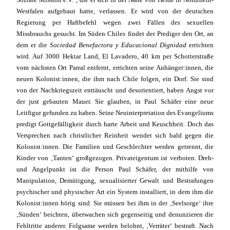
Westfalen aufgebaut hatte, verlassen. Er wird von der deutschen
Regierung per Haftbefehl wegen zwei Fällen des sexuellen
Missbrauchs gesucht. Im Süden Chiles findet der Prediger den Ort, an
dem er die
Sociedad Benefactora y Educacional Dignidad
errichten
wird. Auf 3000 Hektar Land, El Lavadero, 40 km per Schotterstraße
vom nächsten Ort Parral entfernt, errichten seine Anhänger:innen, die
neuen Kolonist:innen, die ihm nach Chile folgen, ein Dorf. Sie sind
von der Nachkriegszeit enttäuscht und desorientiert, haben Angst vor
der just gebauten Mauer. Sie glauben, in Paul Schäfer eine neue
Leitfigur gefunden zu haben. Seine Neuinterpretation des Evangeliums
predigt Gottgefälligkeit durch harte Arbeit und Keuschheit. Doch das
Versprechen nach christlicher Reinheit wendet sich bald gegen die
Kolonist:innen. Die Familien und Geschlechter werden getrennt, die
Kinder von ‚Tanten‘ großgezogen. Privateigentum ist verboten. Dreh-
und Angelpunkt ist die Person Paul Schäfer, der mithilfe von
Manipulation, Demütigung, sexualisierter Gewalt und Bestrafungen
psychischer und physischer Art ein System installiert, in dem ihm die
Kolonist:innen hörig sind. Sie müssen bei ihm in der ‚Seelsorge‘ ihre
‚Sünden‘ beichten, überwachen sich gegenseitig und denunzieren die
Fehltritte anderer. Folgsame werden belohnt, ‚Verräter‘ bestraft. Nach