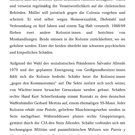
und verweist regelmäßig die Verantwortlichkeit auf die chilenischen
Behörden. Müller will juristisch gegen die Colonia vorgehen und
scheitert. Er wird selbst wegen Homosexualität, Diebstahl und
Verleumdung zu fünf Jahren und einem Tag Haft verurteilt. 1968/69
fliehen zwei andere Kolonist:innen und berichten von
Misshandlungen. Beide müssen in die Kolonie zurückkehren, wo sie
gefoltert werden. Einer der beiden überlebt mit schweren psychischen
und körperlichen Schäden.
Aufgrund der Wahl des sozialistischen Präsidenten Salvador Allende
1970 und der geplanten Enteignung von Großgrundbesitzer:innen
fühlt sich die Kolonie bedroht. Schäfer hetzt die Kolonist:innen
„gegen den Kommunismus“ auf. Die Sekte isoliert sich noch weiter,
von Wächter:innen bewachte Grenzzäune werden gebaut. Schäfers
rechte Hand Kurt Schnellenkamp nimmt Kontakt zu dem deutschen
Waffenhändler Gerhard Mertins auf, einem ehemaligen SS-Mann. Jeder
Kolonist erhält eine Pistole, gelieferte Maschinengewehre werden in
Serie nachgebaut. Währenddessen planen rechte Gruppierungen,
gestützt durch die CIA den Sturz Allendes. Schäfer verbindet sich mit
hochrangigen Militärs und paramilitärischen Milizen wie
Patria y