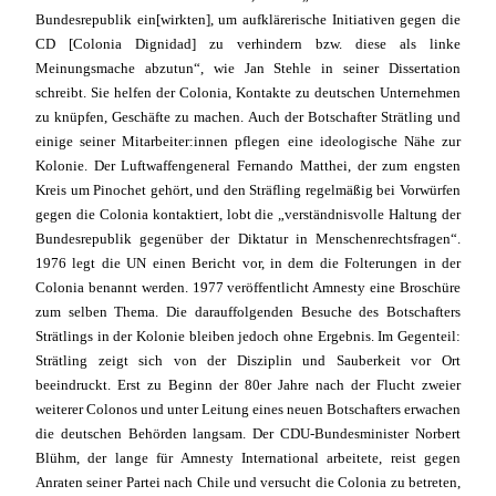
Bundesrepublik ein[wirkten], um aufklärerische Initiativen gegen die
CD [Colonia Dignidad] zu verhindern bzw. diese als linke
Meinungsmache abzutun“, wie Jan Stehle in seiner Dissertation
schreibt. Sie helfen der Colonia, Kontakte zu deutschen Unternehmen
zu knüpfen, Geschäfte zu machen. Auch der Botschafter Strätling und
einige seiner Mitarbeiter:innen pflegen eine ideologische Nähe zur
Kolonie. Der Luftwaffengeneral Fernando Matthei, der zum engsten
Kreis um Pinochet gehört, und den Sträfling regelmäßig bei Vorwürfen
gegen die Colonia kontaktiert, lobt die „verständnisvolle Haltung der
Bundesrepublik gegenüber der Diktatur in Menschenrechtsfragen“.
1976 legt die UN einen Bericht vor, in dem die Folterungen in der
Colonia benannt werden. 1977 veröffentlicht Amnesty eine Broschüre
zum selben Thema. Die darauffolgenden Besuche des Botschafters
Strätlings in der Kolonie bleiben jedoch ohne Ergebnis. Im Gegenteil:
Strätling zeigt sich von der Disziplin und Sauberkeit vor Ort
beeindruckt. Erst zu Beginn der 80er Jahre nach der Flucht zweier
weiterer Colonos und unter Leitung eines neuen Botschafters erwachen
die deutschen Behörden langsam. Der CDU-Bundesminister Norbert
Blühm, der lange für Amnesty International arbeitete, reist gegen
Anraten seiner Partei nach Chile und versucht die Colonia zu betreten,