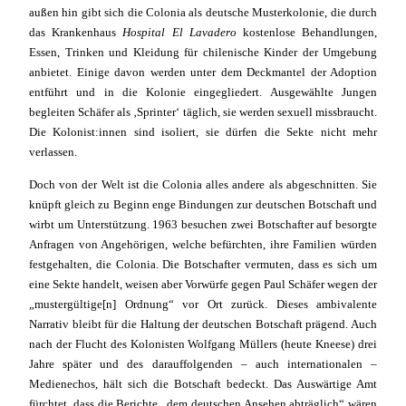
außen hin gibt sich die Colonia als deutsche Musterkolonie, die durch
das Krankenhaus
Hospital El Lavadero
kostenlose Behandlungen,
Essen, Trinken und Kleidung für chilenische Kinder der Umgebung
anbietet. Einige davon werden unter dem Deckmantel der Adoption
entführt und in die Kolonie eingegliedert. Ausgewählte Jungen
begleiten Schäfer als ‚Sprinter‘ täglich, sie werden sexuell missbraucht.
Die Kolonist:innen sind isoliert, sie dürfen die Sekte nicht mehr
verlassen.
Doch von der Welt ist die Colonia alles andere als abgeschnitten. Sie
knüpft gleich zu Beginn enge Bindungen zur deutschen Botschaft und
wirbt um Unterstützung. 1963 besuchen zwei Botschafter auf besorgte
Anfragen von Angehörigen, welche befürchten, ihre Familien würden
festgehalten, die Colonia. Die Botschafter vermuten, dass es sich um
eine Sekte handelt, weisen aber Vorwürfe gegen Paul Schäfer wegen der
„mustergültige[n] Ordnung“ vor Ort zurück. Dieses ambivalente
Narrativ bleibt für die Haltung der deutschen Botschaft prägend. Auch
nach der Flucht des Kolonisten Wolfgang Müllers (heute Kneese) drei
Jahre später und des darauffolgenden – auch internationalen –
Medienechos, hält sich die Botschaft bedeckt. Das Auswärtige Amt
fürchtet, dass die Berichte „dem deutschen Ansehen abträglich“ wären